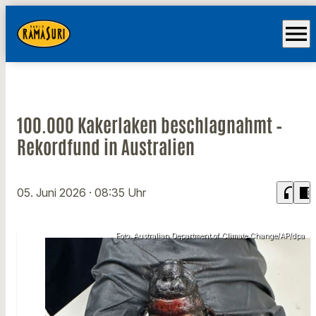
menu
100.000 Kakerlaken beschlagnahmt –
Rekordfund in Australien
headphones
chrome_reader_mode
05. Juni 2026
· 08:35 Uhr
Foto: Australian Department of Climate Change/AP/dpa