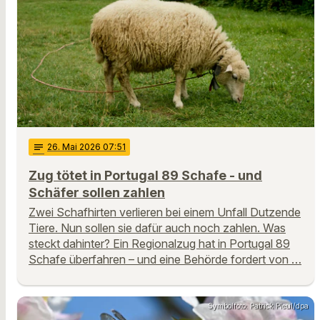
notes
26
. Mai 2026 07:51
Zug tötet in Portugal 89 Schafe - und
Schäfer sollen zahlen
Zwei Schafhirten verlieren bei einem Unfall Dutzende
Tiere. Nun sollen sie dafür auch noch zahlen. Was
steckt dahinter? Ein Regionalzug hat in Portugal 89
Schafe überfahren – und eine Behörde fordert von …
Symbolfoto: Patrick Pleul/dpa