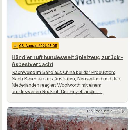
notes
06
. August 2026 15:35
Händler ruft bundesweit Spielzeug zurück -
Asbestverdacht
Nachweise im Sand aus China bei der Produktion:
Nach Berichten aus Australien, Neuseeland und den
Niederlanden reagiert Woolworth mit einem
bundesweiten Rückruf. Der Einzelhändler …
Foto: Ethan James/AAP/dpa