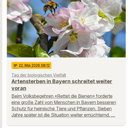
notes
22
. Mai 2026 08:12
Tag der biologischen Vielfalt
Artensterben in Bayern schreitet weiter
voran
Beim Volksbegehren «Rettet die Bienen» forderte
eine große Zahl von Menschen in Bayern besseren
Schutz für heimische Tiere und Pflanzen. Sieben
Jahre später ist die Situation weiter ernüchternd. …