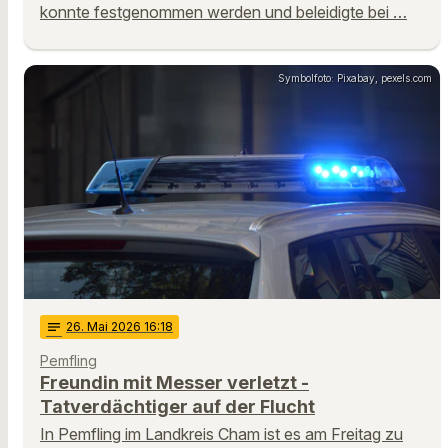
konnte festgenommen werden und beleidigte bei …
Symbolfoto: Pixabay, pexels.com
notes
26
. Mai 2026 16:18
Pemfling
Freundin mit Messer verletzt -
Tatverdächtiger auf der Flucht
In Pemfling im Landkreis Cham ist es am Freitag zu