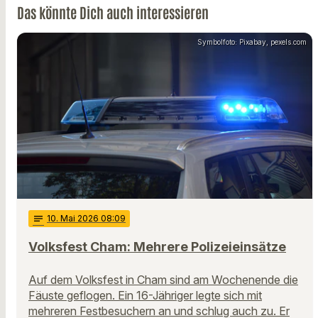
Das könnte Dich auch interessieren
Symbolfoto: Pixabay, pexels.com
notes
10
. Mai 2026 08:09
Volksfest Cham: Mehrere Polizeieinsätze
Auf dem Volksfest in Cham sind am Wochenende die
Fäuste geflogen. Ein 16-Jähriger legte sich mit
mehreren Festbesuchern an und schlug auch zu. Er