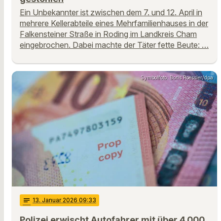
Ein Unbekannter ist zwischen dem 7. und 12. April in
mehrere Kellerabteile eines Mehrfamilienhauses in der
Falkensteiner Straße in Roding im Landkreis Cham
eingebrochen. Dabei machte der Täter fette Beute: …
Symbolfoto: Boris Roessler/dpa
notes
13
. Januar 2026 09:33
Polizei erwischt Autofahrer mit über 4.000