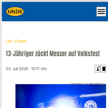
menu
Lkr. Cham
13-Jähriger zückt Messer auf Volksfest
headphones
chrome_reader_mode
03. Juli 2026
· 10:11 Uhr
Symbolfoto: Lino Mirgeler/dpa