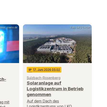
reker, pixelio.de
Foto: LKQ DACH
notes
17
. Juni 2026 05:02
Sulzbach-Rosenberg
ch-
Solaranlage auf
Logistikzentrum in Betrieb
genommen
Auf dem Dach des
g mit
Logistikzentrums von LKQ