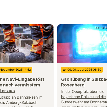
Jens Büttner/dpa
Foto: Kai B
 November 2025 14:52
notes
09
. Oktober 2025 08:50
he Navi-Eingabe löst
Großübung in Sulzba
e nach vermisstem
Rosenberg
ter aus
In der Oberpfalz üben die
bayerische Polizei und die
utrupp an Bahngleisen im
Bundeswehr am Donnersta
reis Amberg-Sulzbach