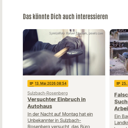
Das könnte Dich auch interessieren
Symbolfoto: Rafael Classen, pexels.com
notes
13
. Mai 2026 08:54
notes
25
.
Sulzbach-Rosenberg
Falsc
Versuchter Einbruch in
Such
Autohaus
Arbei
In der Nacht auf Montag hat ein
Ein Ba
Unbekannter in Sulzbach-
Landk
Rosenberg versucht, das Büro