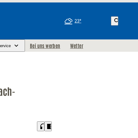
search
23°
Bei uns werben
Wetter
ervice
ach-
headphones
chrome_reader_mode