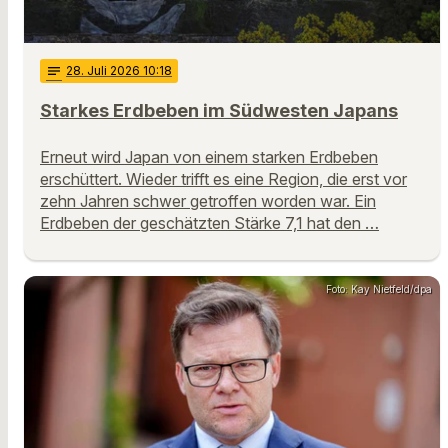
notes
28
. Juli 2026 10:18
Starkes Erdbeben im Südwesten Japans
Erneut wird Japan von einem starken Erdbeben
erschüttert. Wieder trifft es eine Region, die erst vor
zehn Jahren schwer getroffen worden war. Ein
Erdbeben der geschätzten Stärke 7,1 hat den …
Foto: Kay Nietfeld/dpa