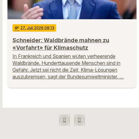
notes
27
. Juli 2026 08:13
Schneider: Waldbrände mahnen zu
«Vorfahrt» für Klimaschutz
In Frankreich und Spanien wüten verheerende
Waldbrände. Hunderttausende Menschen sind in
Gefahr. Jetzt sei nicht die Zeit, Klima-Lösungen
auszubremsen, sagt der Bundesumweltminister. …