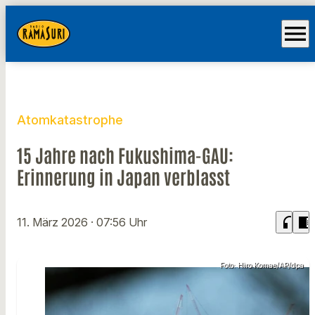
menu
Atomkatastrophe
15 Jahre nach Fukushima-GAU:
Erinnerung in Japan verblasst
headphones
chrome_reader_mode
11. März 2026
· 07:56 Uhr
Foto: Hiro Komae/AP/dpa