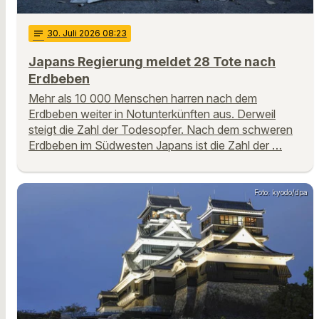
notes
30
. Juli 2026 08:23
Japans Regierung meldet 28 Tote nach
Erdbeben
Mehr als 10 000 Menschen harren nach dem
Erdbeben weiter in Notunterkünften aus. Derweil
steigt die Zahl der Todesopfer. Nach dem schweren
Erdbeben im Südwesten Japans ist die Zahl der …
Foto: kyodo/dpa