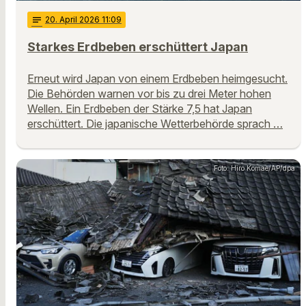
notes
20
. April 2026 11:09
Starkes Erdbeben erschüttert Japan
Erneut wird Japan von einem Erdbeben heimgesucht.
Die Behörden warnen vor bis zu drei Meter hohen
Wellen. Ein Erdbeben der Stärke 7,5 hat Japan
erschüttert. Die japanische Wetterbehörde sprach …
Foto: Hiro Komae/AP/dpa