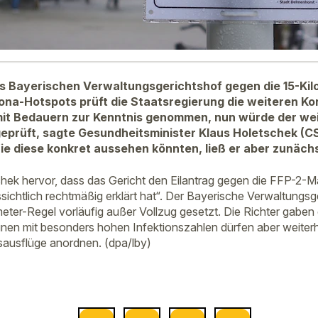
s Bayerischen Verwaltungsgerichtshof gegen die 15-Kil
na-Hotspots prüft die Staatsregierung die weiteren K
mit Bedauern zur Kenntnis genommen, nun würde der we
eprüft, sagte Gesundheitsminister Klaus Holetschek (C
e diese konkret aussehen könnten, ließ er aber zunächs
hek hervor, dass das Gericht den Eilantrag gegen die FFP-2-M
sichtlich rechtmäßig erklärt hat“. Der Bayerische Verwaltungs
eter-Regel vorläufig außer Vollzug gesetzt. Die Richter gaben
en mit besonders hohen Infektionszahlen dürfen aber weiterhi
esausflüge anordnen. (dpa/lby)