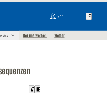
search
24°
Bei uns werben
Wetter
ervice
nsequenzen
headphones
chrome_reader_mode