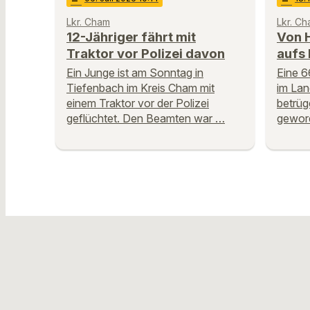
Lkr. Cham
Lkr. C
12-Jähriger fährt mit
Von 
Traktor vor Polizei davon
aufs 
Ein Junge ist am Sonntag in
Eine 6
Tiefenbach im Kreis Cham mit
im Lan
einem Traktor vor der Polizei
betrüg
geflüchtet. Den Beamten war …
geword