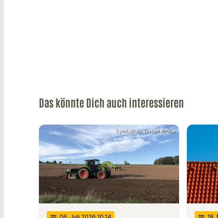
Das könnte Dich auch interessieren
Symbolfoto: Daniel Kroha
notes
06
. Juli 2026 10:14
notes
18
.