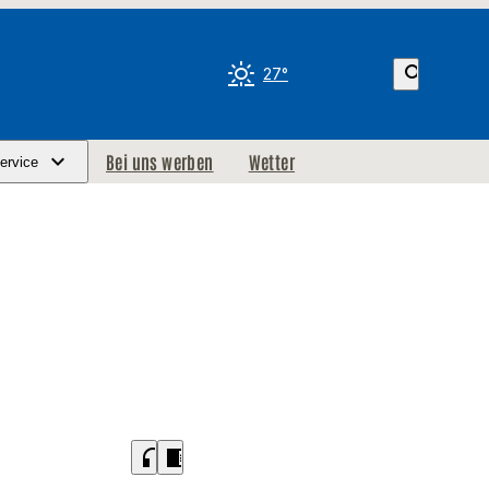
search
27°
Bei uns werben
Wetter
ervice
headphones
chrome_reader_mode