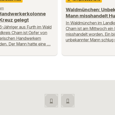
ham
Waldmünchen: Unbek
Handwerkerkolonne
Mann misshandelt H
Kreuz gelegt
In Waldmünchen im Landkr
6-Jähriger aus Furth im Wald
Cham ist am Mittwoch ein
dkreis Cham ist Opfer von
misshandelt worden. Ein bi
erischen Handwerkern
unbekannter Mann schlug
en. Der Mann hatte eine …