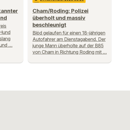
annter
Cham/Roding: Polizei
und
überholt und massiv
beschleunigt
eis
 Hund
Blöd gelaufen für einen 18-jährigen
slang
Autofahrer am Dienstagabend. Der
 und …
junge Mann überholte auf der B85
von Cham in Richtung Roding mit …