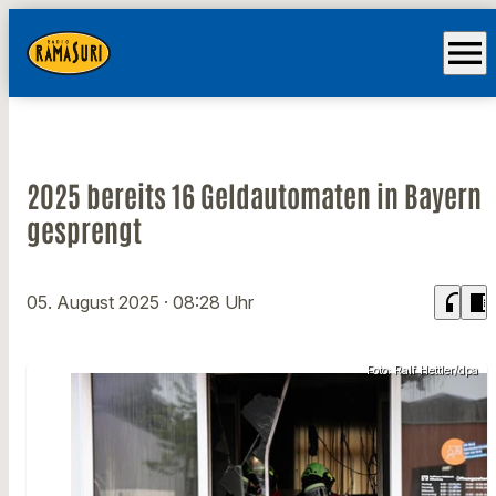
menu
2025 bereits 16 Geldautomaten in Bayern
gesprengt
headphones
chrome_reader_mode
05. August 2025
· 08:28 Uhr
Foto: Ralf Hettler/dpa