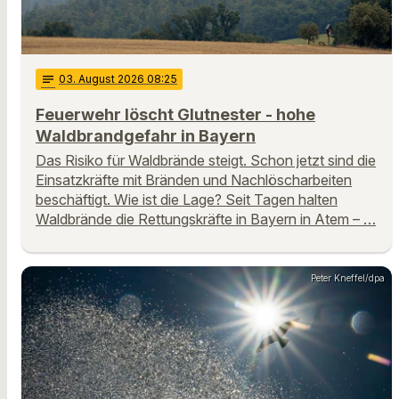
notes
03
. August 2026 08:25
Feuerwehr löscht Glutnester - hohe
Waldbrandgefahr in Bayern
Das Risiko für Waldbrände steigt. Schon jetzt sind die
Einsatzkräfte mit Bränden und Nachlöscharbeiten
beschäftigt. Wie ist die Lage? Seit Tagen halten
Waldbrände die Rettungskräfte in Bayern in Atem – …
Peter Kneffel/dpa