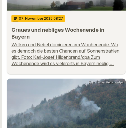
notes
07
. November 2025 08:27
Graues und nebliges Wochenende in
Bayern
Wolken und Nebel dominieren am Wochenende. Wo
es dennoch die besten Chancen auf Sonnenstrahlen
gibt. Foto: Karl-Josef Hildenbrand/dpa Zum
Wochenende wird es vielerorts in Bayern neblig …
Foto: Tizian Gerbing/dpa