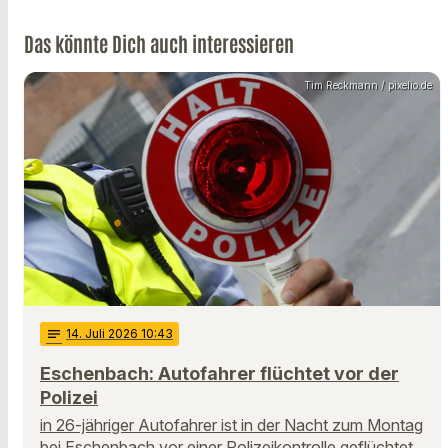
Das könnte Dich auch interessieren
Tim Reckmann / pixelio.de
notes
14
. Juli 2026 10:43
Eschenbach: Autofahrer flüchtet vor der
Polizei
in 26-jähriger Autofahrer ist in der Nacht zum Montag
bei Eschenbach vor einer Polizeikontrolle geflüchtet.