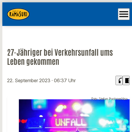
menu
27-Jähriger bei Verkehrsunfall ums
Leben gekommen
headphones
chrome_reader_mode
22. September 2023
· 06:37 Uhr
Foto: Stefan Puchner/dpa