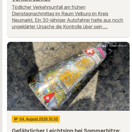
Tödlicher Verkehrsunfall am frühen
Dienstagnachmittag im Raum Velburg im Kreis
Neumarkt. Ein 30-jähriger Autofahrer hatte aus noch
ungeklärter Ursache die Kontrolle über sein …
PI Vohenstrauß
notes
04
. August 2026 10:35
Gefährlicher Leichtsinn bei Sommerhitze: