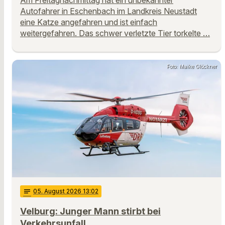
Am Freitagnachmittag hat ein unbekannter
Autofahrer in Eschenbach im Landkreis Neustadt
eine Katze angefahren und ist einfach
weitergefahren. Das schwer verletzte Tier torkelte …
Foto: Maike Glöckner
notes
05
. August 2026 13:02
Velburg: Junger Mann stirbt bei
Verkehrsunfall