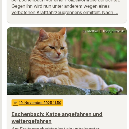
Gegen ihn wird nun unter anderem wegen eines
verbotenen Kraftfahrzeugrennens ermittelt. Nach …
Symbolfoto: E. Kopp, pixelio.de
notes
19
. November 2025 11:50
Eschenbach: Katze angefahren und
weitergefahren