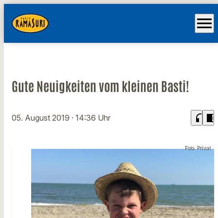
menu
Gute Neuigkeiten vom kleinen Basti!
headphones
chrome_reader_mode
05. August 2019
· 14:36 Uhr
Foto: Privat