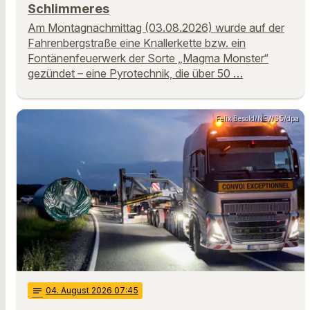
Schlimmeres
Am Montagnachmittag (03.08.2026) wurde auf der
Fahrenbergstraße eine Knallerkette bzw. ein
Fontänenfeuerwerk der Sorte „Magma Monster“
gezündet – eine Pyrotechnik, die über 50 …
Felix Besold/NEWS5/dpa
notes
04
. August 2026 07:45