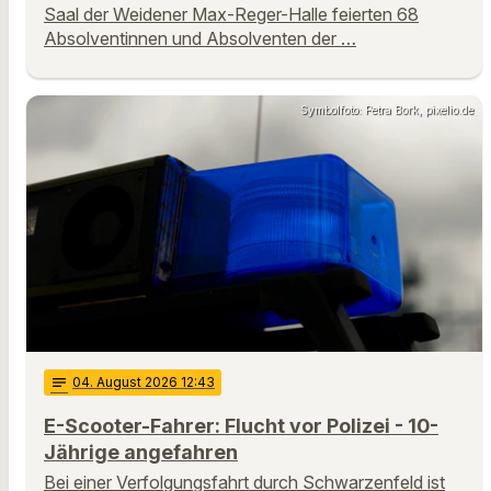
Saal der Weidener Max-Reger-Halle feierten 68
Absolventinnen und Absolventen der …
Symbolfoto: Petra Bork, pixelio.de
notes
04
. August 2026 12:43
E-Scooter-Fahrer: Flucht vor Polizei - 10-
Jährige angefahren
Bei einer Verfolgungsfahrt durch Schwarzenfeld ist