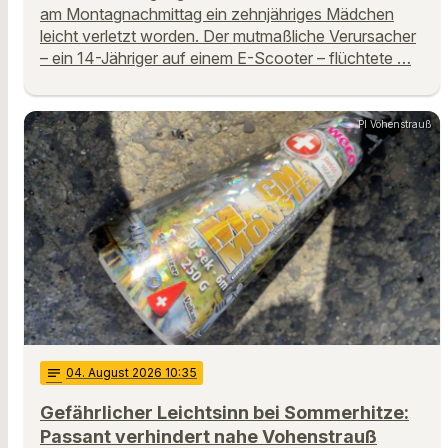
am Montagnachmittag ein zehnjähriges Mädchen
leicht verletzt worden. Der mutmaßliche Verursacher
– ein 14-Jähriger auf einem E-Scooter – flüchtete …
PI Vohenstrauß
notes
04
. August 2026 10:35
Gefährlicher Leichtsinn bei Sommerhitze:
Passant verhindert nahe Vohenstrauß