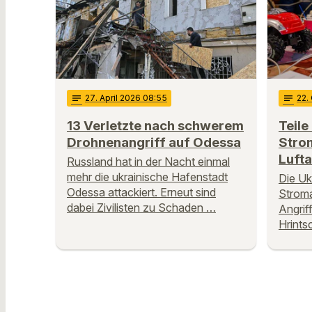
notes
27
. April 2026 08:55
notes
22
.
13 Verletzte nach schwerem
Teile
Drohnenangriff auf Odessa
Stro
Lufta
Russland hat in der Nacht einmal
mehr die ukrainische Hafenstadt
Die Uk
Odessa attackiert. Erneut sind
Stroma
dabei Zivilisten zu Schaden …
Angrif
Hrints