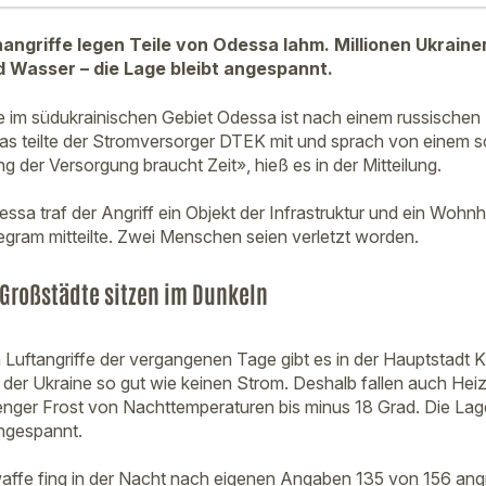
ngriffe legen Teile von Odessa lahm. Millionen Ukrainer
 Wasser – die Lage bleibt angespannt.
 im südukrainischen Gebiet Odessa ist nach einem russischen 
Das teilte der Stromversorger DTEK mit und sprach von einem
g der Versorgung braucht Zeit», hieß es in der Mitteilung.
ssa traf der Angriff ein Objekt der Infrastruktur und ein Wohn
legram mitteilte. Zwei Menschen seien verletzt worden.
 Großstädte sitzen im Dunkeln
uftangriffe der vergangenen Tage gibt es in der Hauptstadt K
der Ukraine so gut wie keinen Strom. Deshalb fallen auch He
enger Frost von Nachttemperaturen bis minus 18 Grad. Die Lage 
ngespannt.
waffe fing in der Nacht nach eigenen Angaben 135 von 156 ang