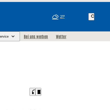
search
21°
Bei uns werben
Wetter
ervice
headphones
chrome_reader_mode