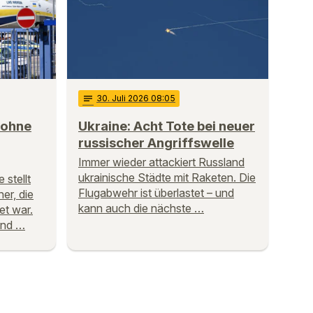
notes
30
. Juli 2026 08:05
rohne
Ukraine: Acht Tote bei neuer
russischer Angriffswelle
Immer wieder attackiert Russland
ukrainische Städte mit Raketen. Die
 stellt
Flugabwehr ist überlastet – und
er, die
kann auch die nächste …
et war.
ind …