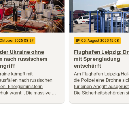
 Oktober 2025 08:27
notes
05
. August 2026 15:08
 der Ukraine ohne
Flughafen Leipzig: D
m nach russischem
mit Sprengladung
ngriff
entschärft
raine kämpft mit
Am Flughafen Leipzig/Halle
usfällen nach russischen
die Polizei eine Drohne sich
fen. Energieministerin
für einen Angriff ausgerüst
chuk warnt: „Die massive …
Die Sicherheitsbehörden s