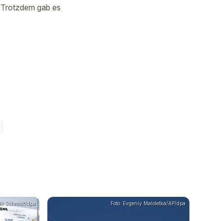
. Trotzdem gab es
ik Schmidt/dpa
Foto: Evgeniy Maloletka/AP/dpa