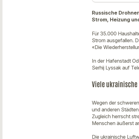
Russische Drohnena
Strom, Heizung und
Für 35.000 Haushalte
Strom ausgefallen. 
«Die Wiederherstellun
In der Hafenstadt Ode
Serhij Lyssak auf Te
Viele ukrainische
Wegen der schweren L
und anderen Städten 
Zugleich herrscht str
Menschen äußerst a
Die ukrainische Luft