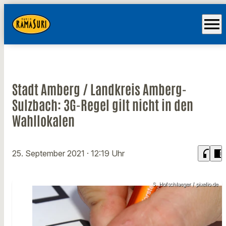
menu
Stadt Amberg / Landkreis Amberg-
Sulzbach: 3G-Regel gilt nicht in den
Wahllokalen
headphones
chrome_reader_mode
25. September 2021
· 12:19 Uhr
S. Hofschlaeger / pixelio.de