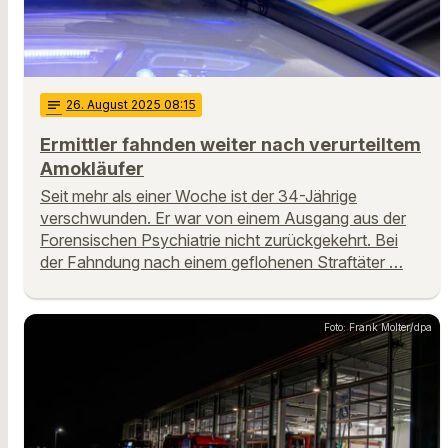
notes
26
. August 2025 08:15
Ermittler fahnden weiter nach verurteiltem
Amokläufer
Seit mehr als einer Woche ist der 34-Jährige
verschwunden. Er war von einem Ausgang aus der
Forensischen Psychiatrie nicht zurückgekehrt. Bei
der Fahndung nach einem geflohenen Straftäter …
Foto: Frank Molter/dpa