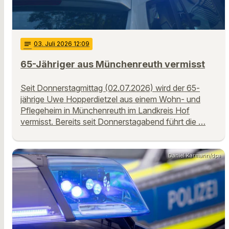
notes
03
. Juli 2026 12:09
65-Jähriger aus Münchenreuth vermisst
Seit Donnerstagmittag (02.07.2026) wird der 65-
jährige Uwe Hopperdietzel aus einem Wohn- und
Pflegeheim in Münchenreuth im Landkreis Hof
vermisst. Bereits seit Donnerstagabend führt die …
Daniel Karmann/dpa