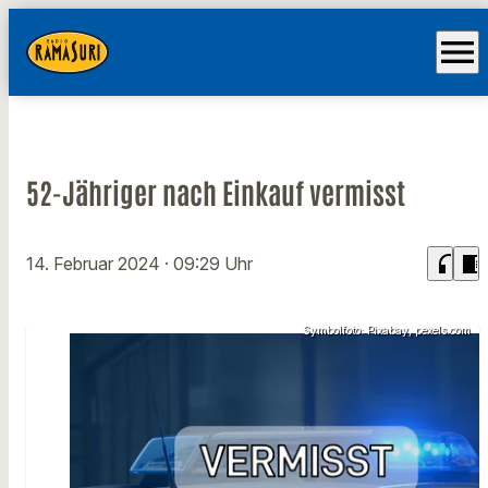
menu
52-Jähriger nach Einkauf vermisst
headphones
chrome_reader_mode
14. Februar 2024
· 09:29 Uhr
Symbolfoto: Pixabay, pexels.com