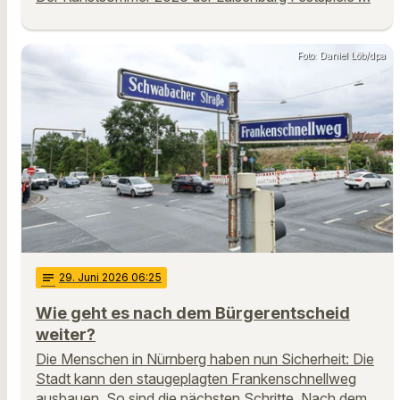
Foto: Daniel Löb/dpa
notes
29
. Juni 2026 06:25
Wie geht es nach dem Bürgerentscheid
weiter?
Die Menschen in Nürnberg haben nun Sicherheit: Die
Stadt kann den staugeplagten Frankenschnellweg
ausbauen. So sind die nächsten Schritte. Nach dem