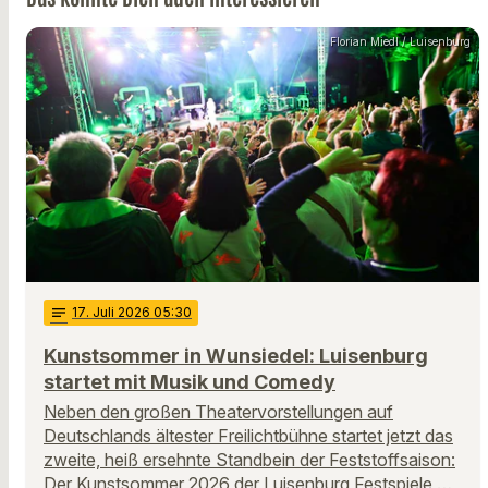
Florian Miedl / Luisenburg
notes
17
. Juli 2026 05:30
Kunstsommer in Wunsiedel: Luisenburg
startet mit Musik und Comedy
Neben den großen Theatervorstellungen auf
Deutschlands ältester Freilichtbühne startet jetzt das
zweite, heiß ersehnte Standbein der Feststoffsaison:
Der Kunstsommer 2026 der Luisenburg Festspiele …