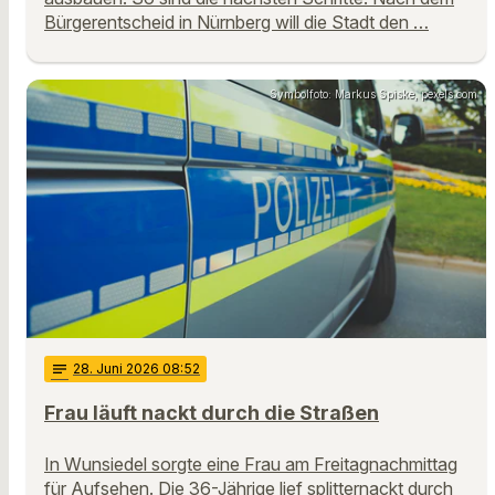
Bürgerentscheid in Nürnberg will die Stadt den …
Symbolfoto: Markus Spiske, pexels.com
notes
28
. Juni 2026 08:52
Frau läuft nackt durch die Straßen
In Wunsiedel sorgte eine Frau am Freitagnachmittag
für Aufsehen. Die 36-Jährige lief splitternackt durch