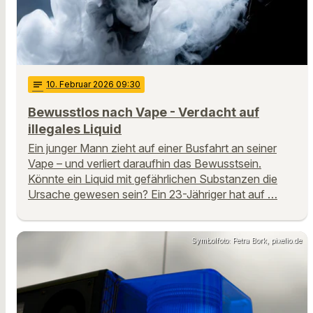
notes
10
. Februar 2026 09:30
Bewusstlos nach Vape - Verdacht auf
illegales Liquid
Ein junger Mann zieht auf einer Busfahrt an seiner
Vape – und verliert daraufhin das Bewusstsein.
Könnte ein Liquid mit gefährlichen Substanzen die
Ursache gewesen sein? Ein 23-Jähriger hat auf …
Symbolfoto: Petra Bork, pixelio.de