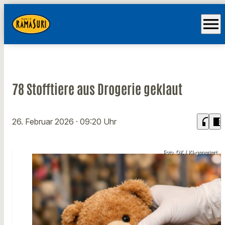
menu
78 Stofftiere aus Drogerie geklaut
headphones
chrome_reader_mode
26. Februar 2026
· 09:20 Uhr
Foto: DK / KI-generiert