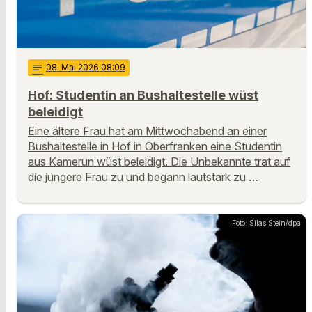
notes
08
. Mai 2026 08:09
Hof: Studentin an Bushaltestelle wüst
beleidigt
Eine ältere Frau hat am Mittwochabend an einer
Bushaltestelle in Hof in Oberfranken eine Studentin
aus Kamerun wüst beleidigt. Die Unbekannte trat auf
die jüngere Frau zu und begann lautstark zu …
Foto: Silas Stein/dpa