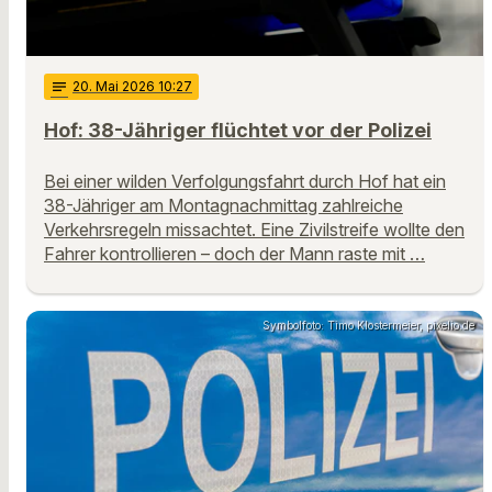
notes
20
. Mai 2026 10:27
Hof: 38-Jähriger flüchtet vor der Polizei
Bei einer wilden Verfolgungsfahrt durch Hof hat ein
38-Jähriger am Montagnachmittag zahlreiche
Verkehrsregeln missachtet. Eine Zivilstreife wollte den
Fahrer kontrollieren – doch der Mann raste mit …
Symbolfoto: Timo Klostermeier, pixelio.de