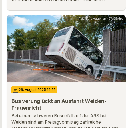
Foto: Lars Haubner/NEWS5/dpa
notes
29
. August 2025 14:22
Bus verunglückt an Ausfahrt Weiden-
Frauenricht
Bei einem schweren Busunfall auf der A93 bei
Weiden sind am Freitagvormittag zahlreiche