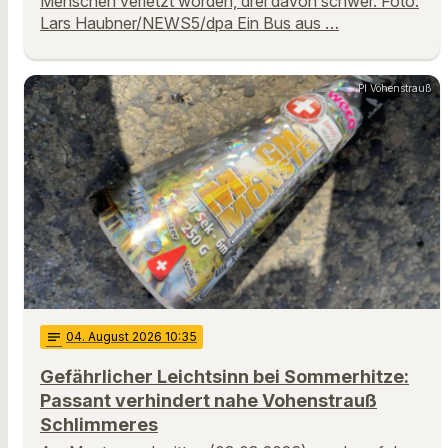
Menschen verletzt worden, drei davon schwer. Foto:
Lars Haubner/NEWS5/dpa Ein Bus aus …
PI Vohenstrauß
notes
04
. August 2026 10:35
Gefährlicher Leichtsinn bei Sommerhitze:
Passant verhindert nahe Vohenstrauß
Schlimmeres