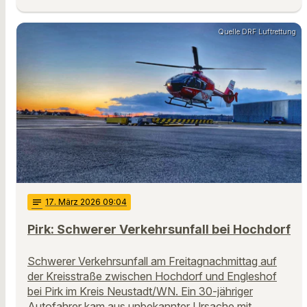
Quelle DRF Luftrettung
notes
17
. März 2026 09:04
Pirk: Schwerer Verkehrsunfall bei Hochdorf
Schwerer Verkehrsunfall am Freitagnachmittag auf
der Kreisstraße zwischen Hochdorf und Engleshof
bei Pirk im Kreis Neustadt/WN. Ein 30-jähriger
Autofahrer kam aus unbekannter Ursache mit …