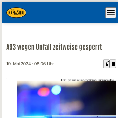
menu
A93 wegen Unfall zeitweise gesperrt
headphones
chrome_reader_mode
19. Mai 2024
· 08:06 Uhr
Foto: picture alliance/Stefan Puchner/dpa