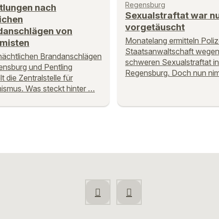
Regensburg
tlungen nach
Sexualstraftat war n
ichen
vorgetäuscht
danschlägen von
Monatelang ermitteln Poliz
emisten
Staatsanwaltschaft wegen
ächtlichen Brandanschlägen
schweren Sexualstraftat in
ensburg und Pentling
Regensburg. Doch nun ni
lt die Zentralstelle für
ismus. Was steckt hinter …