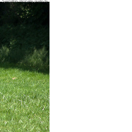
Symbolfoto: NicoLeHe, pixelio.de