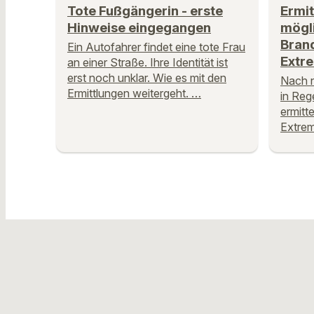
Tote Fußgängerin - erste
Ermit
Hinweise eingegangen
mögl
Bran
Ein Autofahrer findet eine tote Frau
Extr
an einer Straße. Ihre Identität ist
erst noch unklar. Wie es mit den
Nach n
Ermittlungen weitergeht. …
in Reg
ermitte
Extrem