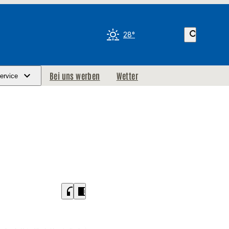
search
28°
Bei uns werben
Wetter
ervice
headphones
chrome_reader_mode