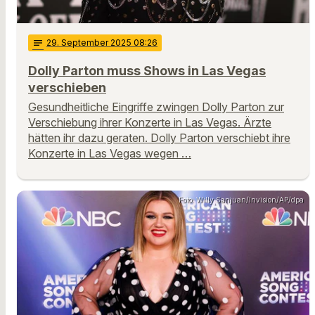
notes
29
. September 2025 08:26
Dolly Parton muss Shows in Las Vegas
verschieben
Gesundheitliche Eingriffe zwingen Dolly Parton zur
Verschiebung ihrer Konzerte in Las Vegas. Ärzte
hätten ihr dazu geraten. Dolly Parton verschiebt ihre
Konzerte in Las Vegas wegen …
Foto: Willy Sanjuan/Invision/AP/dpa