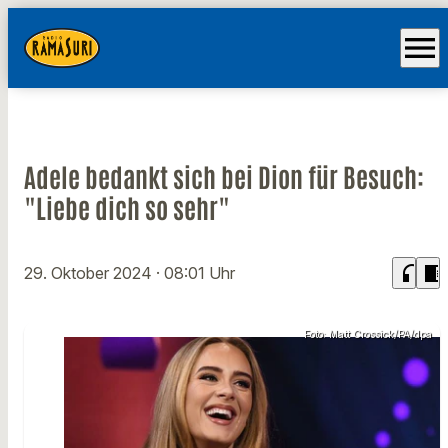
menu
Adele bedankt sich bei Dion für Besuch:
"Liebe dich so sehr"
headphones
chrome_reader_mode
29. Oktober 2024
· 08:01 Uhr
Foto: Matt Crossick/PA/dpa