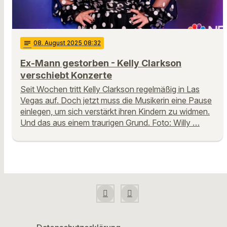
notes
08
. August 2025 08:32
Ex-Mann gestorben - Kelly Clarkson
verschiebt Konzerte
Seit Wochen tritt Kelly Clarkson regelmäßig in Las
Vegas auf. Doch jetzt muss die Musikerin eine Pause
einlegen, um sich verstärkt ihren Kindern zu widmen.
Und das aus einem traurigen Grund. Foto: Willy …