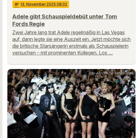
notes
13
. November 2025 08:02
Adele gibt Schauspieldebüt unter Tom
Fords Regie
Zwei Jahre lang trat Adele regelmäßig in Las Vegas
auf, dann legte sie eine Auszeit ein. Jetzt möchte sich
die britische Starsängerin erstmals als Schauspielerin
versuchen – mit prominenten Kollegen. Los …
Foto: Ahn Young-joon/AP/dpa