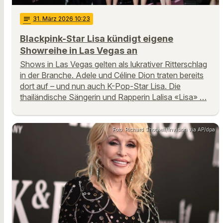
notes
31
. März 2026 10:23
Blackpink-Star Lisa kündigt eigene
Showreihe in Las Vegas an
Shows in Las Vegas gelten als lukrativer Ritterschlag
in der Branche. Adele und Céline Dion traten bereits
dort auf – und nun auch K-Pop-Star Lisa. Die
thailändische Sängerin und Rapperin Lalisa «Lisa» …
Foto: Richard Shotwell/Invision via AP/dpa