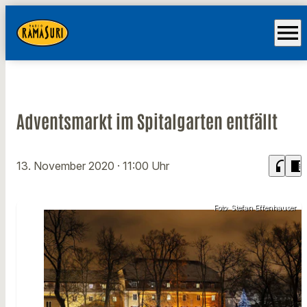
menu
Adventsmarkt im Spitalgarten entfällt
headphones
chrome_reader_mode
13. November 2020
· 11:00 Uhr
Foto: Stefan Effenhauser