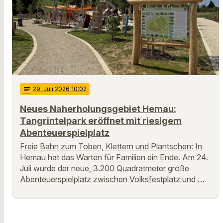
notes
29
. Juli 2026 10:02
Neues Naherholungsgebiet Hemau:
Tangrintelpark eröffnet mit riesigem
Abenteuerspielplatz
Freie Bahn zum Toben, Klettern und Plantschen: In
Hemau hat das Warten für Familien ein Ende. Am 24.
Juli wurde der neue, 3.200 Quadratmeter große
Abenteuerspielplatz zwischen Volksfestplatz und …