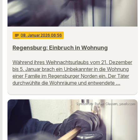
notes
08
. Januar 2026 06:56
Regensburg: Einbruch in Wohnung
Während ihres Weihnachtsurlaubs vom 21. Dezember
bis 5. Januar brach ein Unbekannter in die Wohnung
einer Familie im Regensburger Norden ein. Der Täter
durchwühlte die Wohnräume und entwendete …
Symbolfoto: Rafael Classen, pexels.com