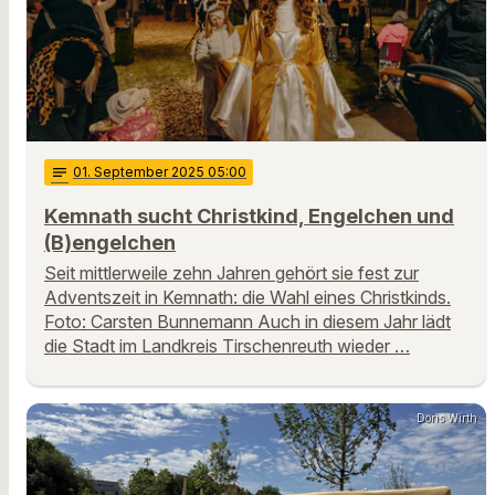
notes
01
. September 2025 05:00
Kemnath sucht Christkind, Engelchen und
(B)engelchen
Seit mittlerweile zehn Jahren gehört sie fest zur
Adventszeit in Kemnath: die Wahl eines Christkinds.
Foto: Carsten Bunnemann Auch in diesem Jahr lädt
die Stadt im Landkreis Tirschenreuth wieder …
Doris Wirth