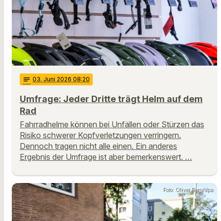
notes
03
. Juni 2026 08:20
Umfrage: Jeder Dritte trägt Helm auf dem
Rad
Fahrradhelme können bei Unfällen oder Stürzen das
Risiko schwerer Kopfverletzungen verringern.
Dennoch tragen nicht alle einen. Ein anderes
Ergebnis der Umfrage ist aber bemerkenswert. …
Foto: Oliver Berg/dpa