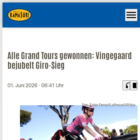
menu
Alle Grand Tours gewonnen: Vingegaard
bejubelt Giro-Sieg
headphones
chrome_reader_mode
01. Juni 2026
· 06:41 Uhr
Foto: Fabio Ferrari/LaPresse/AP/dpa