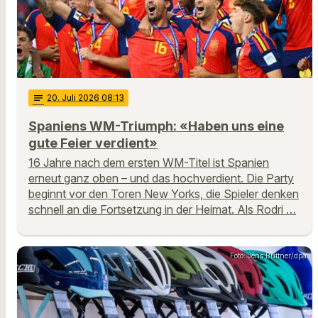
notes
20
. Juli 2026 08:13
Spaniens WM-Triumph: «Haben uns eine
gute Feier verdient»
16 Jahre nach dem ersten WM-Titel ist Spanien
erneut ganz oben – und das hochverdient. Die Party
beginnt vor den Toren New Yorks, die Spieler denken
schnell an die Fortsetzung in der Heimat. Als Rodri …
Foto: Jens Büttner/dpa