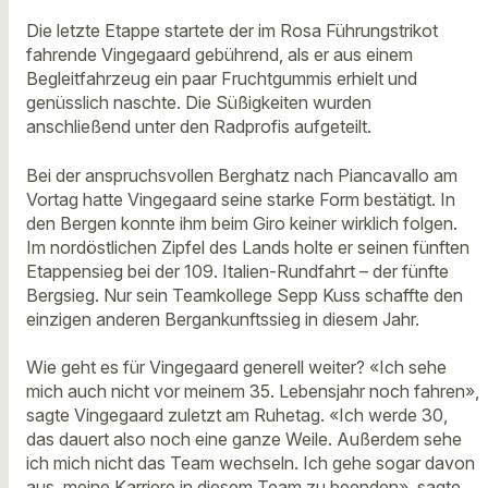
Die letzte Etappe startete der im Rosa Führungstrikot
fahrende Vingegaard gebührend, als er aus einem
Begleitfahrzeug ein paar Fruchtgummis erhielt und
genüsslich naschte. Die Süßigkeiten wurden
anschließend unter den Radprofis aufgeteilt.
Bei der anspruchsvollen Berghatz nach Piancavallo am
Vortag hatte Vingegaard seine starke Form bestätigt. In
den Bergen konnte ihm beim Giro keiner wirklich folgen.
Im nordöstlichen Zipfel des Lands holte er seinen fünften
Etappensieg bei der 109. Italien-Rundfahrt – der fünfte
Bergsieg. Nur sein Teamkollege Sepp Kuss schaffte den
einzigen anderen Bergankunftssieg in diesem Jahr.
Wie geht es für Vingegaard generell weiter? «Ich sehe
mich auch nicht vor meinem 35. Lebensjahr noch fahren»,
sagte Vingegaard zuletzt am Ruhetag. «Ich werde 30,
das dauert also noch eine ganze Weile. Außerdem sehe
ich mich nicht das Team wechseln. Ich gehe sogar davon
aus, meine Karriere in diesem Team zu beenden», sagte