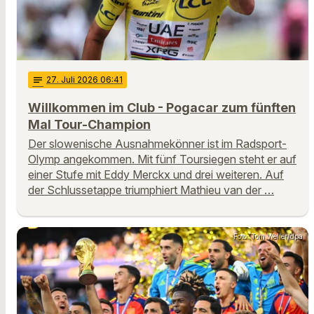
notes
27
. Juli 2026 06:41
Willkommen im Club - Pogacar zum fünften
Mal Tour-Champion
Der slowenische Ausnahmekönner ist im Radsport-
Olymp angekommen. Mit fünf Toursiegen steht er auf
einer Stufe mit Eddy Merckx und drei weiteren. Auf
der Schlussetappe triumphiert Mathieu van der …
Foto: Tom Weller/dpa