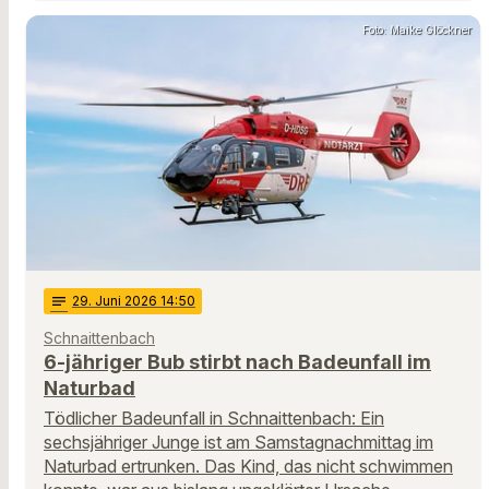
Foto: Maike Glöckner
notes
29
. Juni 2026 14:50
Schnaittenbach
6-jähriger Bub stirbt nach Badeunfall im
Naturbad
Tödlicher Badeunfall in Schnaittenbach: Ein
sechsjähriger Junge ist am Samstagnachmittag im
Naturbad ertrunken. Das Kind, das nicht schwimmen