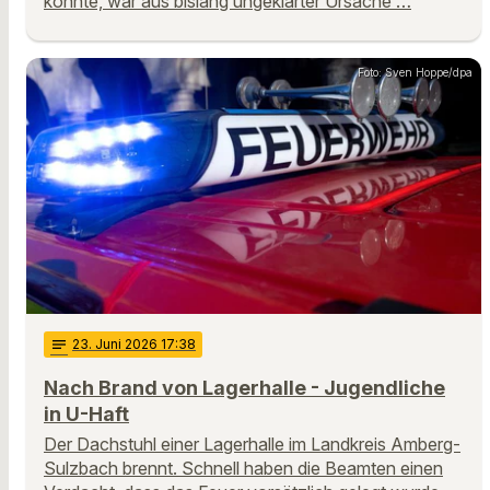
konnte, war aus bislang ungeklärter Ursache …
Foto: Sven Hoppe/dpa
notes
23
. Juni 2026 17:38
Nach Brand von Lagerhalle - Jugendliche
in U-Haft
Der Dachstuhl einer Lagerhalle im Landkreis Amberg-
Sulzbach brennt. Schnell haben die Beamten einen