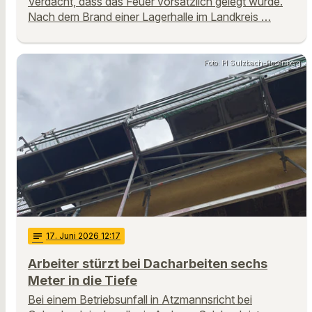
Verdacht, dass das Feuer vorsätzlich gelegt wurde.
Nach dem Brand einer Lagerhalle im Landkreis …
Foto: PI Sulzbach-Rosenberg
notes
17
. Juni 2026 12:17
Arbeiter stürzt bei Dacharbeiten sechs
Meter in die Tiefe
Bei einem Betriebsunfall in Atzmannsricht bei