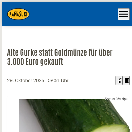
menu
Alte Gurke statt Goldmünze für über
3.000 Euro gekauft
headphones
chrome_reader_mode
29. Oktober 2025
· 08:51 Uhr
Symbolfoto: dpa