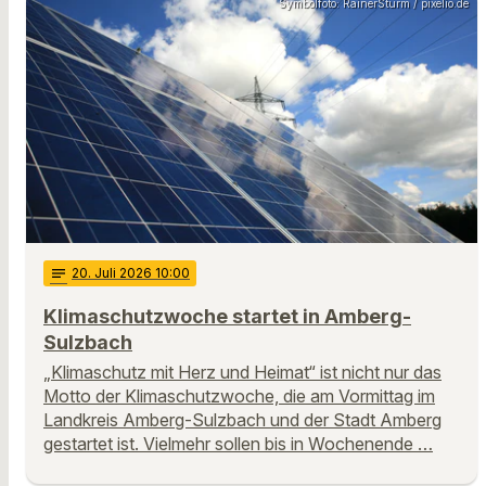
Symbolfoto: RainerSturm / pixelio.de
notes
20
. Juli 2026 10:00
Klimaschutzwoche startet in Amberg-
Sulzbach
„Klimaschutz mit Herz und Heimat“ ist nicht nur das
Motto der Klimaschutzwoche, die am Vormittag im
Landkreis Amberg-Sulzbach und der Stadt Amberg
gestartet ist. Vielmehr sollen bis in Wochenende …