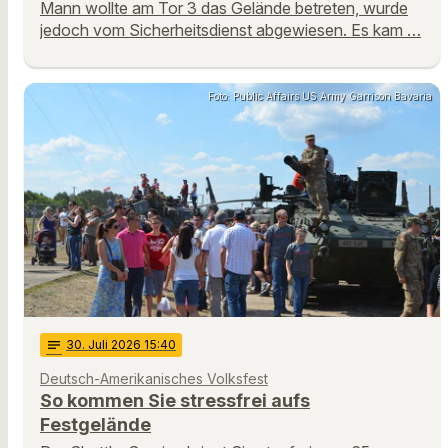
Mann wollte am Tor 3 das Gelände betreten, wurde
jedoch vom Sicherheitsdienst abgewiesen. Es kam …
Foto: Public Affairs US Army Garrison Bavaria
notes
30
. Juli 2026 15:40
Deutsch-Amerikanisches Volksfest
So kommen Sie stressfrei aufs
Festgelände