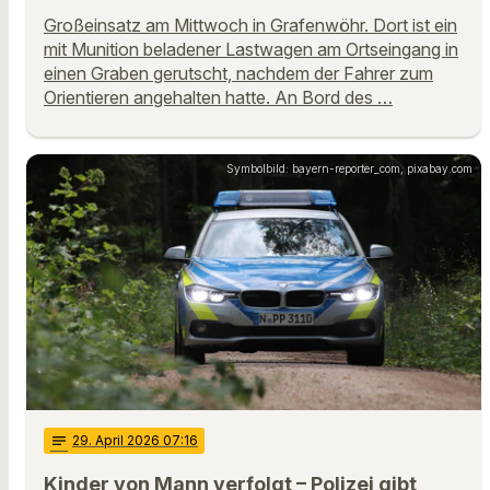
Großeinsatz am Mittwoch in Grafenwöhr. Dort ist ein
mit Munition beladener Lastwagen am Ortseingang in
einen Graben gerutscht, nachdem der Fahrer zum
Orientieren angehalten hatte. An Bord des …
Symbolbild: bayern-reporter_com, pixabay.com
notes
29
. April 2026 07:16
Kinder von Mann verfolgt – Polizei gibt