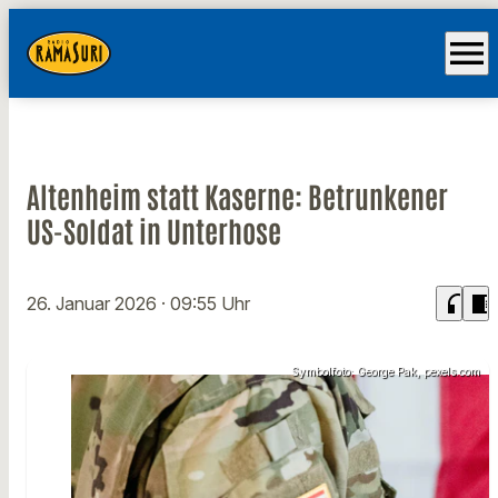
menu
Altenheim statt Kaserne: Betrunkener
US-Soldat in Unterhose
headphones
chrome_reader_mode
26. Januar 2026
· 09:55 Uhr
Symbolfoto: George Pak, pexels.com