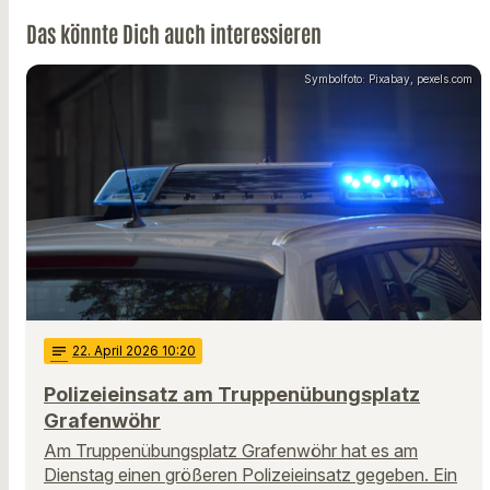
Das könnte Dich auch interessieren
Symbolfoto: Pixabay, pexels.com
notes
22
. April 2026 10:20
Polizeieinsatz am Truppenübungsplatz
Grafenwöhr
Am Truppenübungsplatz Grafenwöhr hat es am
Dienstag einen größeren Polizeieinsatz gegeben. Ein