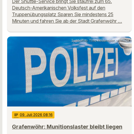
Der Shuttle-Service bringt Sie staufrei zum 65.
Deutsch-Amerikanischen Volksfest auf den
Truppenübungsplatz Sparen Sie mindestens 25
Minuten und fahren Sie ab der Stadt Grafenwöhr …
Symbolfoto: Timo Klostermeier, pixelio.de
notes
09
. Juli 2026 08:16
Grafenwöhr: Munitionslaster bleibt liegen