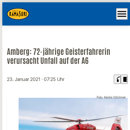
menu
Amberg: 72-jährige Geisterfahrerin
verursacht Unfall auf der A6
headphones
chrome_reader_mode
23. Januar 2021
· 07:25 Uhr
Foto: Maike Glöckner