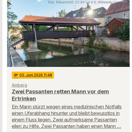
Foto: Tilman2007, CC BY-SA 4.0, Wikimedia Commons
notes
05
. Juni 2026 11:48
Amberg
Zwei Passanten retten Mann vor dem
Ertrinken
Ein Mann stürzt wegen eines medizinischen Notfalls
einen Uferabhang hinunter und bleibt bewusstlos in
einem Fluss liegen. Zwei aufmerksame Passanten
eilen zu Hilfe. Zwei Passanten haben einen Mann …