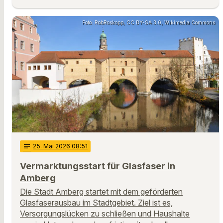
Foto: RobRoskopp, CC BY-SA 3.0, Wikimedia Commons
notes
25
. Mai 2026 08:51
Vermarktungsstart für Glasfaser in
Amberg
Die Stadt Amberg startet mit dem geförderten
Glasfaserausbau im Stadtgebiet. Ziel ist es,
Versorgungslücken zu schließen und Haushalte