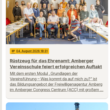
notes
04
. August 2026 18:31
Rüstzeug für das Ehrenamt: Amberger
Vereinsschule feiert erfolgreichen Auftakt
Mit dem ersten Modul „Grundlagen der
Vereinsführung – Was kommt da auf mich zu?“ ist
das Bildungsangebot der Freiwilligenagentur Amberg
im Amberger Congress Centrum (ACC) mit großem …