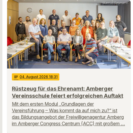
Marcus Rebmann
notes
04
. August 2026 18:31
Rüstzeug für das Ehrenamt: Amberger
Vereinsschule feiert erfolgreichen Auftakt
Mit dem ersten Modul „Grundlagen der
Vereinsführung – Was kommt da auf mich zu?“ ist
das Bildungsangebot der Freiwilligenagentur Amberg
im Amberger Congress Centrum (ACC) mit großem …