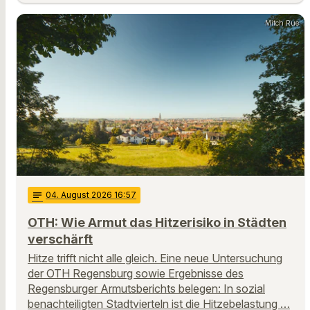
Mitch Rue
notes
04
. August 2026 16:57
OTH: Wie Armut das Hitzerisiko in Städten
verschärft
Hitze trifft nicht alle gleich. Eine neue Untersuchung
der OTH Regensburg sowie Ergebnisse des
Regensburger Armutsberichts belegen: In sozial
benachteiligten Stadtvierteln ist die Hitzebelastung …