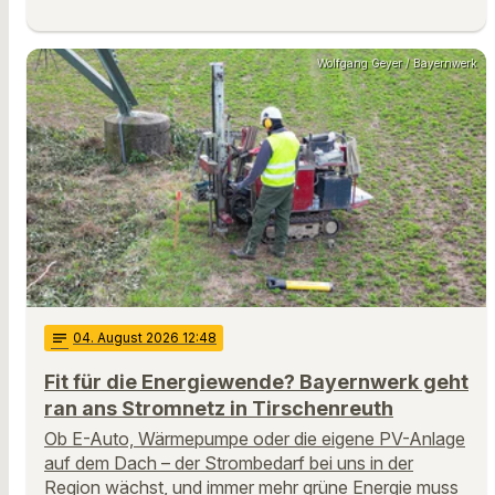
Wolfgang Geyer / Bayernwerk
notes
04
. August 2026 12:48
Fit für die Energiewende? Bayernwerk geht
ran ans Stromnetz in Tirschenreuth
Ob E-Auto, Wärmepumpe oder die eigene PV-Anlage
auf dem Dach – der Strombedarf bei uns in der
Region wächst, und immer mehr grüne Energie muss