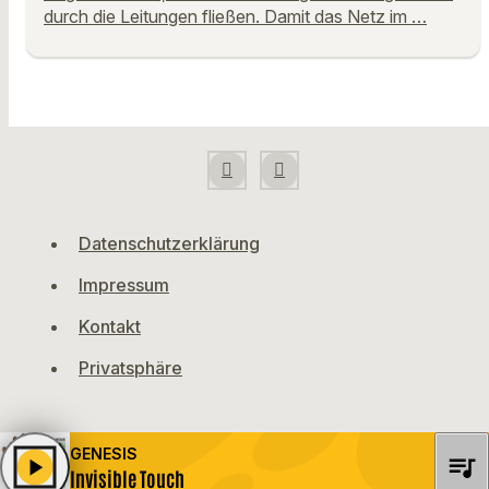
durch die Leitungen fließen. Damit das Netz im …
Datenschutzerklärung
Impressum
Kontakt
Privatsphäre
GENESIS
queue_music
play_arrow
Invisible Touch