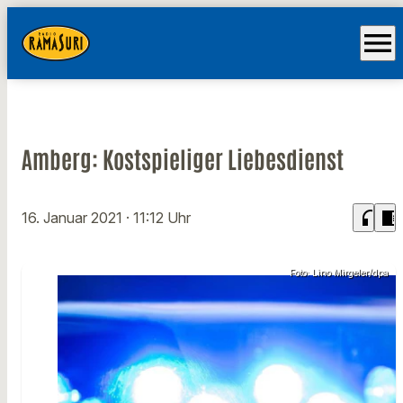
menu
Amberg: Kostspieliger Liebesdienst
headphones
chrome_reader_mode
16. Januar 2021
· 11:12 Uhr
Foto: Lino Mirgeler/dpa