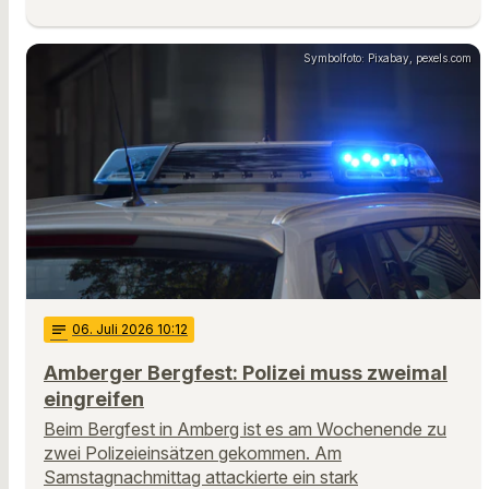
Symbolfoto: Pixabay, pexels.com
notes
06
. Juli 2026 10:12
Amberger Bergfest: Polizei muss zweimal
eingreifen
Beim Bergfest in Amberg ist es am Wochenende zu
zwei Polizeieinsätzen gekommen. Am
Samstagnachmittag attackierte ein stark