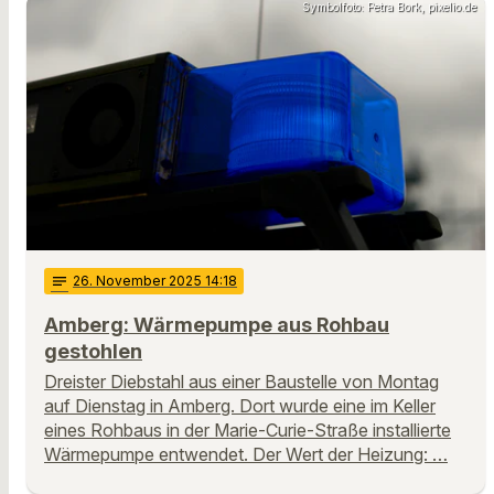
Symbolfoto: Petra Bork, pixelio.de
notes
26
. November 2025 14:18
Amberg: Wärmepumpe aus Rohbau
gestohlen
Dreister Diebstahl aus einer Baustelle von Montag
auf Dienstag in Amberg. Dort wurde eine im Keller
eines Rohbaus in der Marie-Curie-Straße installierte
Wärmepumpe entwendet. Der Wert der Heizung: …