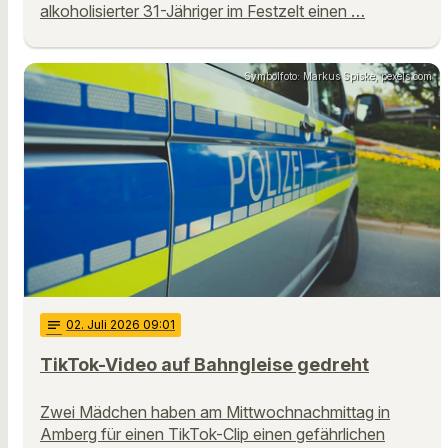
alkoholisierter 31-Jähriger im Festzelt einen …
Symbolfoto: Markus Spiske, pexels.com
notes
02
. Juli 2026 09:01
TikTok-Video auf Bahngleise gedreht
Zwei Mädchen haben am Mittwochnachmittag in
Amberg für einen TikTok-Clip einen gefährlichen