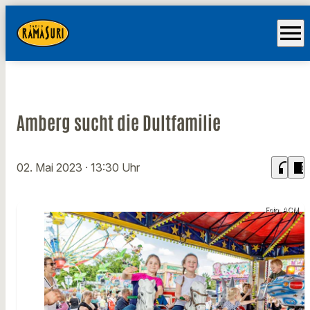
menu
Amberg sucht die Dultfamilie
headphones
chrome_reader_mode
02. Mai 2023
· 13:30 Uhr
Foto: ACM