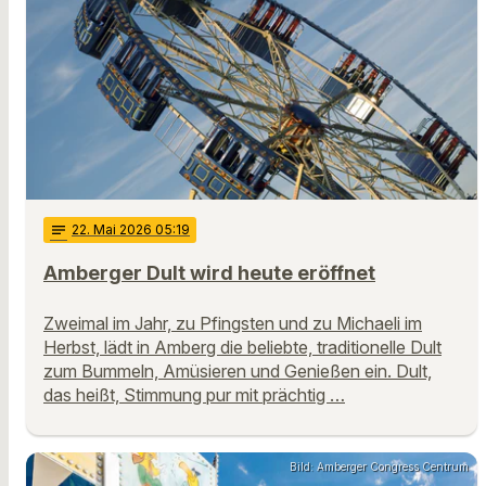
notes
22
. Mai 2026 05:19
Amberger Dult wird heute eröffnet
Zweimal im Jahr, zu Pfingsten und zu Michaeli im
Herbst, lädt in Amberg die beliebte, traditionelle Dult
zum Bummeln, Amüsieren und Genießen ein. Dult,
das heißt, Stimmung pur mit prächtig …
Bild: Amberger Congress Centrum