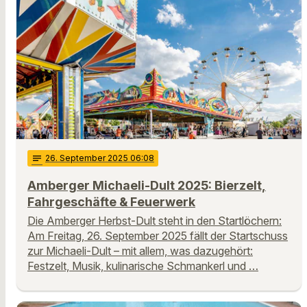
notes
26
. September 2025 06:08
Amberger Michaeli-Dult 2025: Bierzelt,
Fahrgeschäfte & Feuerwerk
Die Amberger Herbst-Dult steht in den Startlöchern:
Am Freitag, 26. September 2025 fällt der Startschuss
zur Michaeli-Dult – mit allem, was dazugehört:
Festzelt, Musik, kulinarische Schmankerl und …