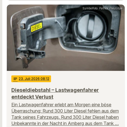
Symbolfoto: Patrick Pleul/dpa
notes
23
. Juli 2026 08:12
Dieseldiebstahl – Lastwagenfahrer
entdeckt Verlust
Ein Lastwagenfahrer erlebt am Morgen eine böse
Überraschung: Rund 300 Liter Diesel fehlen aus dem
Tank seines Fahrzeugs. Rund 300 Liter Diesel haben
Unbekannte in der Nacht in Amberg aus dem Tank …