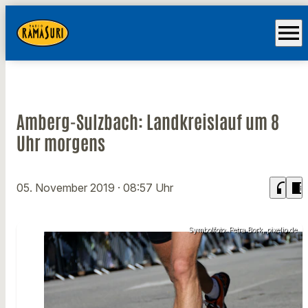
menu
Amberg-Sulzbach: Landkreislauf um 8
Uhr morgens
headphones
chrome_reader_mode
05. November 2019
· 08:57 Uhr
Symbolfoto: Petra Bork, pixelio.de