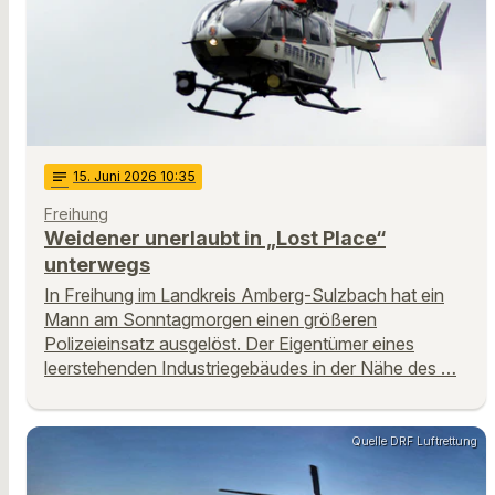
notes
15
. Juni 2026 10:35
Freihung
Weidener unerlaubt in „Lost Place“
unterwegs
In Freihung im Landkreis Amberg-Sulzbach hat ein
Mann am Sonntagmorgen einen größeren
Polizeieinsatz ausgelöst. Der Eigentümer eines
leerstehenden Industriegebäudes in der Nähe des …
Quelle DRF Luftrettung