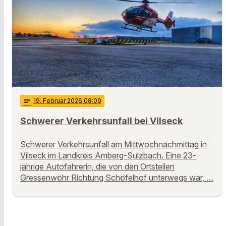
notes
19
. Februar 2026 08:09
Schwerer Verkehrsunfall bei Vilseck
Schwerer Verkehrsunfall am Mittwochnachmittag in
Vilseck im Landkreis Amberg-Sulzbach. Eine 23-
jährige Autofahrerin, die von den Ortsteilen
Gressenwöhr Richtung Schöfelhof unterwegs war, …