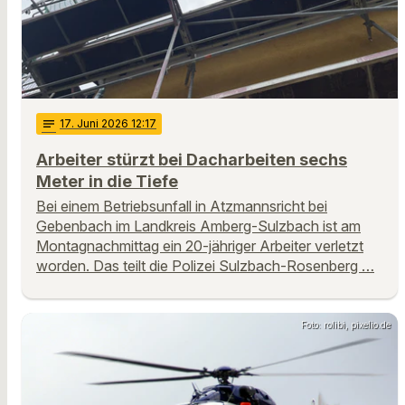
notes
17
. Juni 2026 12:17
Arbeiter stürzt bei Dacharbeiten sechs
Meter in die Tiefe
Bei einem Betriebsunfall in Atzmannsricht bei
Gebenbach im Landkreis Amberg-Sulzbach ist am
Montagnachmittag ein 20-jähriger Arbeiter verletzt
worden. Das teilt die Polizei Sulzbach-Rosenberg …
Foto: rolibi, pixelio.de