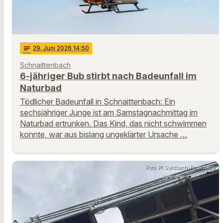
notes
29
. Juni 2026 14:50
Schnaittenbach
6-jähriger Bub stirbt nach Badeunfall im
Naturbad
Tödlicher Badeunfall in Schnaittenbach: Ein
sechsjähriger Junge ist am Samstagnachmittag im
Naturbad ertrunken. Das Kind, das nicht schwimmen
konnte, war aus bislang ungeklärter Ursache …
Foto: PI Sulzbach-Rosenberg