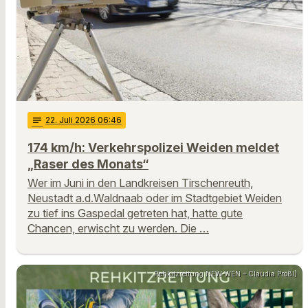
notes
22
. Juli 2026 06:46
174 km/h: Verkehrspolizei Weiden meldet
„Raser des Monats“
Wer im Juni in den Landkreisen Tirschenreuth,
Neustadt a.d.Waldnaab oder im Stadtgebiet Weiden
zu tief ins Gaspedal getreten hat, hatte gute
Chancen, erwischt zu werden. Die …
Rehkitzrettung NEW-WEN – Claudia Prößl)