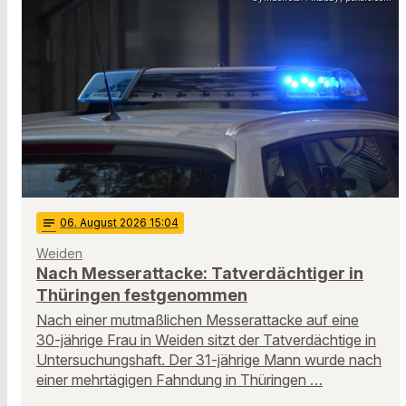
notes
06
. August 2026 15:04
Weiden
Nach Messerattacke: Tatverdächtiger in
Thüringen festgenommen
Nach einer mutmaßlichen Messerattacke auf eine
30-jährige Frau in Weiden sitzt der Tatverdächtige in
Untersuchungshaft. Der 31-jährige Mann wurde nach
einer mehrtägigen Fahndung in Thüringen …