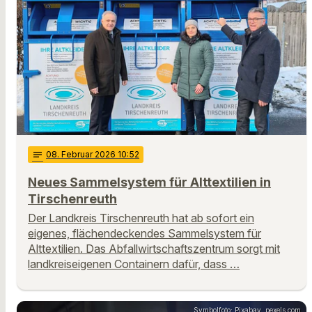
notes
08
. Februar 2026 10:52
Neues Sammelsystem für Alttextilien in
Tirschenreuth
Der Landkreis Tirschenreuth hat ab sofort ein
eigenes, flächendeckendes Sammelsystem für
Alttextilien. Das Abfallwirtschaftszentrum sorgt mit
landkreiseigenen Containern dafür, dass …
Symbolfoto: Pixabay, pexels.com