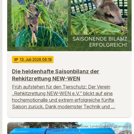
notes
13
. Juli 2026 06:19
Die heldenhafte Saisonbilanz der
Rehkitzrettung NEW-WEN
Früh aufstehen für den Tierschutz: Der Verein
„Rehkitzrettung NEW-WEN e.V.“ blickt auf eine
hochemotionalle und extrem erfolgreiche fünfte
Saison zurück. Dank modernster Technik und …
Foto: Fabian Polster, Landratsamt Tirschenreuth