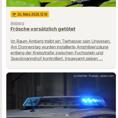
notes
20
. März 2026 12:16
Amberg
Frösche vorsätzlich getötet
Im Raum Amberg treibt ein Tierhasser sein Unwesen.
Am Donnerstag wurden installierte Amphibienzäune
entlang der Kreisstraße zwischen Fuchsstein und
Speckmannshof kontrolliert. Insgesamt sieben …
Symbolfoto: Pixabay, pexels.com