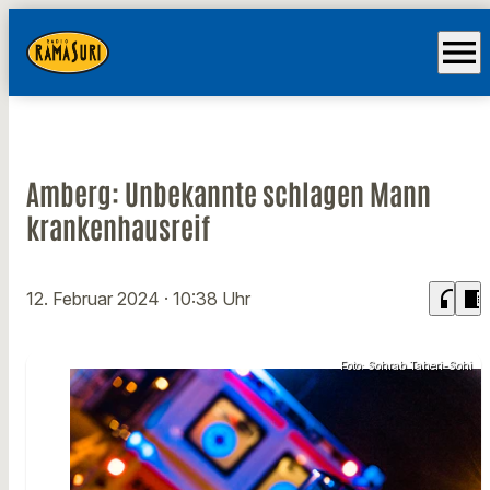
menu
Amberg: Unbekannte schlagen Mann
krankenhausreif
headphones
chrome_reader_mode
12. Februar 2024
· 10:38 Uhr
Foto: Sohrab Taheri-Sohi