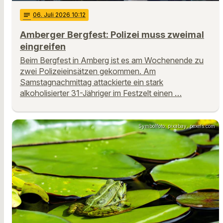
notes
06
. Juli 2026 10:12
Amberger Bergfest: Polizei muss zweimal
eingreifen
Beim Bergfest in Amberg ist es am Wochenende zu
zwei Polizeieinsätzen gekommen. Am
Samstagnachmittag attackierte ein stark
alkoholisierter 31-Jähriger im Festzelt einen …
Symbolfoto: pixabay, pexels.com