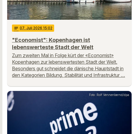
notes
07
. Juli 2026 15:02
"Economist": Kopenhagen ist
lebenswerteste Stadt der Welt
Zum zweiten Mal in Folge kürt der «Economist»
Kopenhagen zur lebenswertesten Stadt der Welt.
Besonders gut schneidet die dänische Hauptstadt in
den Kategorien Bildung, Stabilität und Infrastruktur …
Foto: Rolf Vennenbernd/dpa