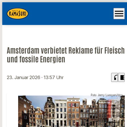
menu
Amsterdam verbietet Reklame für Fleisch
und fossile Energien
headphones
chrome_reader_mode
23. Januar 2026
· 13:57 Uhr
Foto: Jerry Lampen/dpa