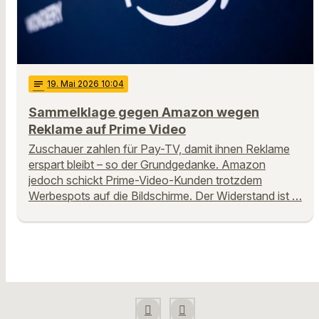
notes
19
. Mai 2026 10:04
Sammelklage gegen Amazon wegen
Reklame auf Prime Video
Zuschauer zahlen für Pay-TV, damit ihnen Reklame
erspart bleibt – so der Grundgedanke. Amazon
jedoch schickt Prime-Video-Kunden trotzdem
Werbespots auf die Bildschirme. Der Widerstand ist …