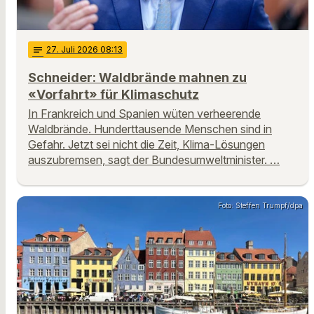
notes
27
. Juli 2026 08:13
Schneider: Waldbrände mahnen zu
«Vorfahrt» für Klimaschutz
In Frankreich und Spanien wüten verheerende
Waldbrände. Hunderttausende Menschen sind in
Gefahr. Jetzt sei nicht die Zeit, Klima-Lösungen
auszubremsen, sagt der Bundesumweltminister. …
Foto: Steffen Trumpf/dpa