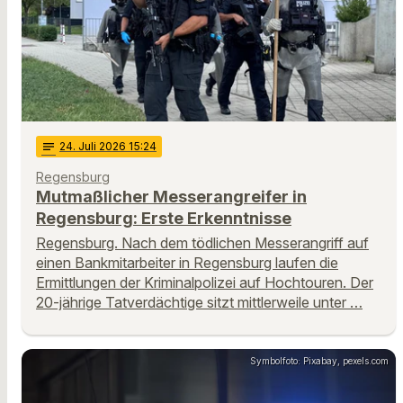
notes
24
. Juli 2026 15:24
Regensburg
Mutmaßlicher Messerangreifer in
Regensburg: Erste Erkenntnisse
Regensburg. Nach dem tödlichen Messerangriff auf
einen Bankmitarbeiter in Regensburg laufen die
Ermittlungen der Kriminalpolizei auf Hochtouren. Der
20-jährige Tatverdächtige sitzt mittlerweile unter …
Symbolfoto: Pixabay, pexels.com