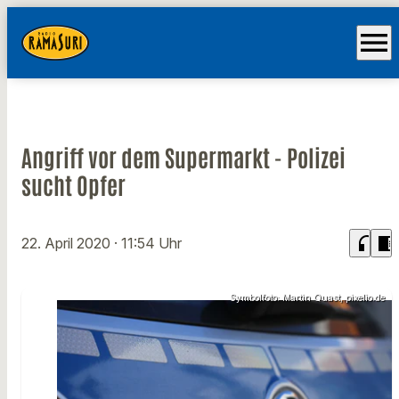
menu
Angriff vor dem Supermarkt - Polizei
sucht Opfer
headphones
chrome_reader_mode
22. April 2020
· 11:54 Uhr
Symbolfoto: Martin Quast, pixelio.de