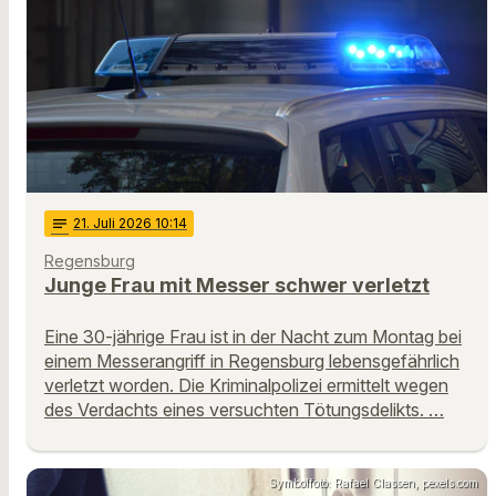
notes
21
. Juli 2026 10:14
Regensburg
Junge Frau mit Messer schwer verletzt
Eine 30-jährige Frau ist in der Nacht zum Montag bei
einem Messerangriff in Regensburg lebensgefährlich
verletzt worden. Die Kriminalpolizei ermittelt wegen
des Verdachts eines versuchten Tötungsdelikts. …
Symbolfoto: Rafael Classen, pexels.com