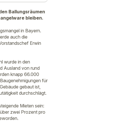
 den Ballungsräumen
angelware bleiben.
gsmangel in Bayern.
erde auch die
-Vorstandschef Erwin
hl wurde in den
nd Ausland von rund
urden knapp 66.000
ch Baugenehmigungen für
 Gebäude gebaut ist,
ätigkeit durchschlägt.
steigende Mieten sein:
 über zwei Prozent pro
 geworden.