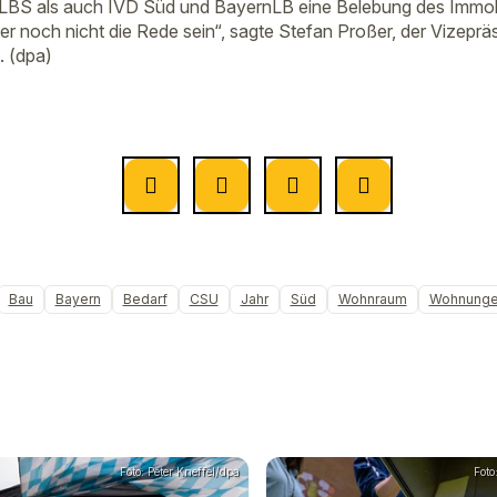
 LBS als auch IVD Süd und BayernLB eine Belebung des Immobi
 noch nicht die Rede sein“, sagte Stefan Proßer, der Vizeprä
 (dpa)
Bau
Bayern
Bedarf
CSU
Jahr
Süd
Wohnraum
Wohnung
Foto: Peter Kneffel/dpa
Foto