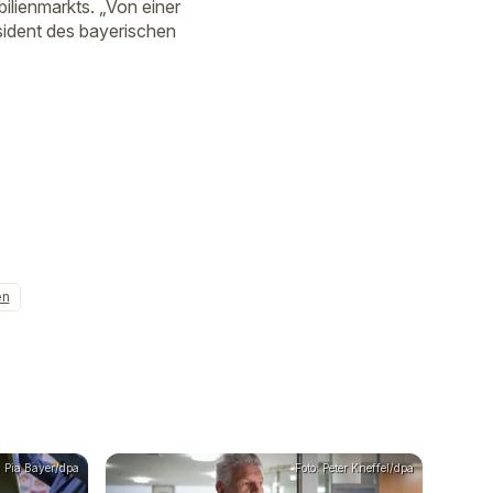
lienmarkts. „Von einer
sident des bayerischen
en
: Pia Bayer/dpa
Foto: Peter Kneffel/dpa