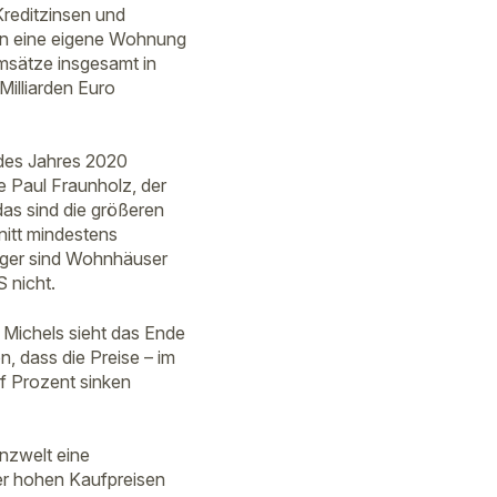
Kreditzinsen und
ten eine eigene Wohnung
umsätze insgesamt in
illiarden Euro
 des Jahres 2020
 Paul Fraunholz, der
as sind die größeren
itt mindestens
iger sind Wohnhäuser
 nicht.
t Michels sieht das Ende
, dass die Preise – im
f Prozent sinken
anzwelt eine
er hohen Kaufpreisen