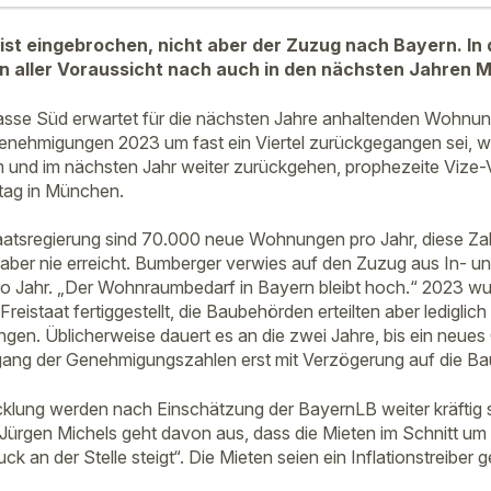
st eingebrochen, nicht aber der Zuzug nach Bayern. In
aller Voraussicht nach auch in den nächsten Jahren M
sse Süd erwartet für die nächsten Jahre anhaltenden Wohnun
enehmigungen 2023 um fast ein Viertel zurückgegangen sei, w
em und im nächsten Jahr weiter zurückgehen, prophezeite Vize
tag in München.
 Staatsregierung sind 70.000 neue Wohnungen pro Jahr, diese Za
ber nie erreicht. Bumberger verwies auf den Zuzug aus In- u
 Jahr. „Der Wohnraumbedarf in Bayern bleibt hoch.“ 2023 w
eistaat fertiggestellt, die Baubehörden erteilten aber ledigli
n. Üblicherweise dauert es an die zwei Jahre, bis ein neues
ng der Genehmigungszahlen erst mit Verzögerung auf die Baut
cklung werden nach Einschätzung der BayernLB weiter kräftig 
Jürgen Michels geht davon aus, dass die Mieten im Schnitt um
uck an der Stelle steigt“. Die Mieten seien ein Inflationstreiber