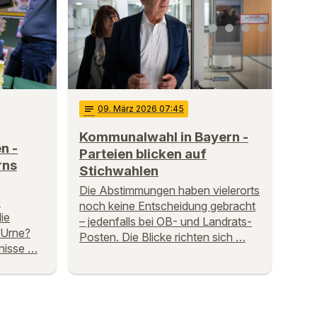
notes
09
. März 2026 07:45
Kommunalwahl in Bayern -
n -
Parteien blicken auf
rns
Stichwahlen
Die Abstimmungen haben vielerorts
e
noch keine Entscheidung gebracht
ie
– jedenfalls bei OB- und Landrats-
 Urne?
Posten. Die Blicke richten sich …
nisse …