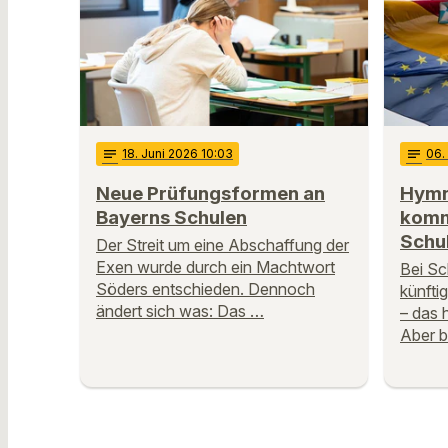
notes
18
. Juni 2026 10:03
notes
06
.
Neue Prüfungsformen an
Hymn
Bayerns Schulen
komm
Schul
Der Streit um eine Abschaffung der
Exen wurde durch ein Machtwort
Bei Sc
Söders entschieden. Dennoch
künfti
ändert sich was: Das …
– das 
Aber b