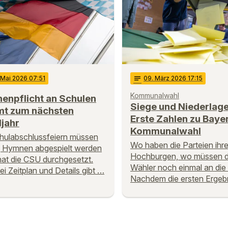
 Mai 2026 07:51
notes
09
. März 2026 17:15
Kommunalwahl
enpflicht an Schulen
Siege und Niederlage
t zum nächsten
Erste Zahlen zu Baye
jahr
Kommunalwahl
hulabschlussfeiern müssen
Wo haben die Parteien ihr
g Hymnen abgespielt werden
Hochburgen, wo müssen d
hat die CSU durchgesetzt.
Wähler noch einmal an die
ei Zeitplan und Details gibt …
Nachdem die ersten Ergeb