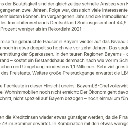
 der Bautätigkeit sind der gleichzeitige schnelle Anstieg von 
gangenen zwei Jahren. Folge war, dass sich viele Interessen
mehr leisten können. Im vergangenen Jahr sind die Immobilien
des Immobilienverbands Deutschland Süd insgesamt auf 44,6 M
Prozent weniger als im Rekordjahr 2021.
e Preise für gebrauchte Häuser in Bayern wieder auf das Niveau
 noch in etwa doppelt so hoch wie vor zehn Jahren. Das sagte
ermittlung der Sparkassen. In den teuren Regionen Bayerns – d
rand – kostet ein Bestandshaus demnach nach wie vor im Schn
chen und Umgebung mindestens 1,1 Millionen. Sehr viel günst
des Freistaats. Weitere große Preisrückgänge erwartet die LBS
die Fachleute in dieser Hinsicht uneins: BayernLB-Chefvolkswir
ei Wohnimmobilien noch nicht erreicht: Der Ökonom geht davon
hnitt, nicht speziell auf Bayern bezogen – noch einmal um fün
en die Kreditzinsen wieder etwas günstiger werden, da die Fin
 EZB im Sommer erwartet. In Kombination mit den etwas wenig