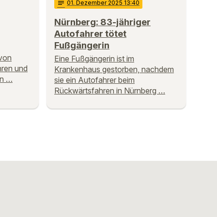
notes
01
. Dezember 2025 13:40
Nürnberg: 83-jähriger
Autofahrer tötet
Fußgängerin
von
Eine Fußgängerin ist im
hren und
Krankenhaus gestorben, nachdem
in …
sie ein Autofahrer beim
Rückwärtsfahren in Nürnberg …