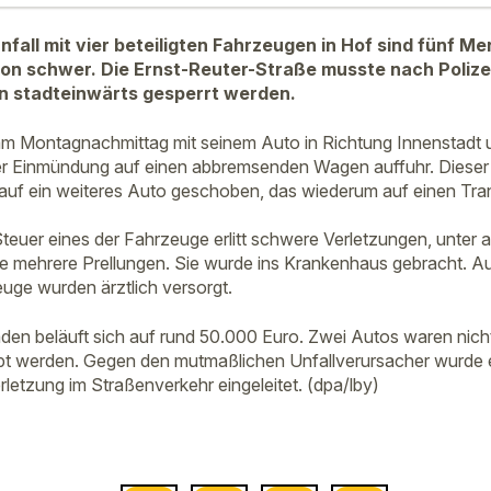
nfall mit vier beteiligten Fahrzeugen in Hof sind fünf M
von schwer. Die Ernst-Reuter-Straße musste nach Poliz
n stadteinwärts gesperrt werden.
am Montagnachmittag mit seinem Auto in Richtung Innenstadt un
ner Einmündung auf einen abbremsenden Wagen auffuhr. Dieser
auf ein weiteres Auto geschoben, das wiederum auf einen Trans
teuer eines der Fahrzeuge erlitt schwere Verletzungen, unter
e mehrere Prellungen. Sie wurde ins Krankenhaus gebracht. A
euge wurden ärztlich versorgt.
en beläuft sich auf rund 50.000 Euro. Zwei Autos waren nicht
t werden. Gegen den mutmaßlichen Unfallverursacher wurde 
rletzung im Straßenverkehr eingeleitet. (dpa/lby)