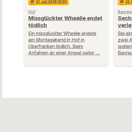
notes
21
. Juli 2026 10:02
notes
22
.
Hof
Bayreu
Missglückter Wheelie endet
Sech
tödlich
verle
Ein missglückter Wheelie endete
Bei e
am Montagabend in Hof in
zwei 
Oberfranken tödlich. Beim
späten
Anfahren an einer Ampel verlor …
Bayre