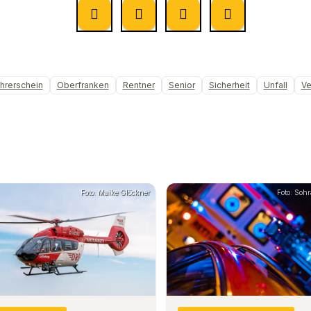
hrerschein
Oberfranken
Rentner
Senior
Sicherheit
Unfall
Ve
Foto: Maike Glöckner
Foto: Soh