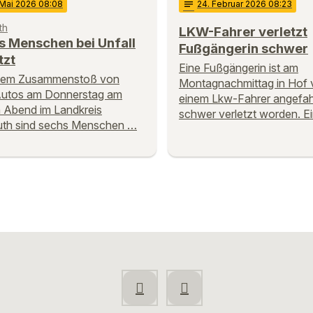
 Mai 2026 08:08
notes
24
. Februar 2026 08:23
th
LKW-Fahrer verletzt
s Menschen bei Unfall
Fußgängerin schwer
tzt
Eine Fußgängerin ist am
inem Zusammenstoß von
Montagnachmittag in Hof 
Autos am Donnerstag am
einem Lkw-Fahrer angefa
 Abend im Landkreis
schwer verletzt worden. E
uth sind sechs Menschen …