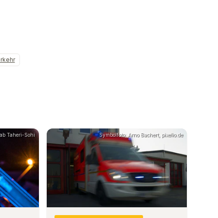
rkehr
rab Taheri-Sohi
Symbolfoto: Arno Bachert, pixelio.de