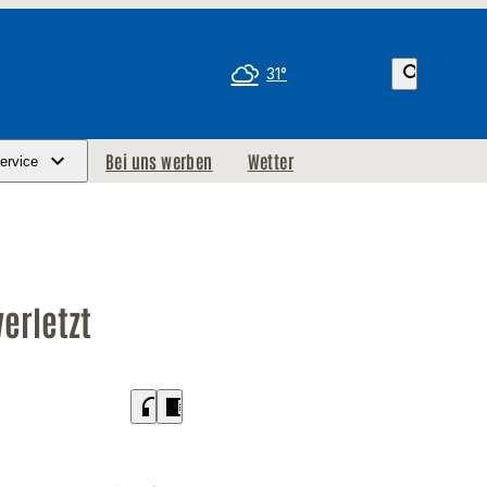
search
31°
Bei uns werben
Wetter
ervice
erletzt
headphones
chrome_reader_mode