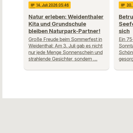
notes
14
. Juli 2026 05:46
notes
30
.
Natur erleben: Weidenthaler
Betru
Kita und Grundschule
Seef
bleiben Naturpark-Partner!
sich
Große Freude beim Sommerfest in
Ein 75
Weidenthal: Am 3. Juli gab es nicht
Sonnta
nur jede Menge Sonnenschein und
Schöns
strahlende Gesichter, sondern …
gesorg