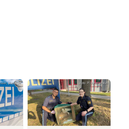
eier, pixelio.de
Foto: PI Vohenstrauß