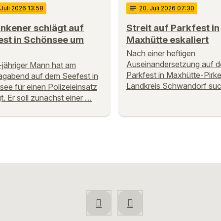
 Juli 2026 13:58
notes
20
. Juli 2026 07:30
nkener schlägt auf
Streit auf Parkfest in
est in Schönsee um
Maxhütte eskaliert
Nach einer heftigen
Auseinandersetzung auf 
-jähriger Mann hat am
Parkfest in Maxhütte-Pirk
gabend auf dem Seefest in
Landkreis Schwandorf suc
ee für einen Polizeieinsatz
t. Er soll zunächst einer …