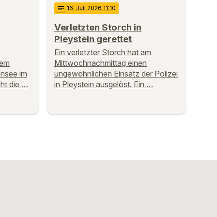
notes
16
. Juli 2026 11:10
Verletzten Storch in
Pleystein gerettet
Ein verletzter Storch hat am
dem
Mittwochnachmittag einen
ensee im
ungewöhnlichen Einsatz der Polizei
ht die …
in Pleystein ausgelöst. Ein …