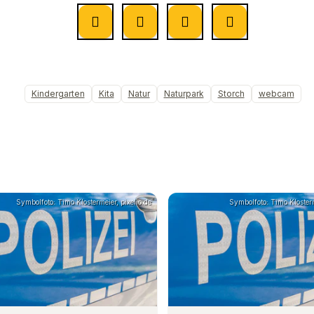
Kindergarten
Kita
Natur
Naturpark
Storch
webcam
Symbolfoto: Timo Klostermeier, pixelio.de
Symbolfoto: Timo Klosterm