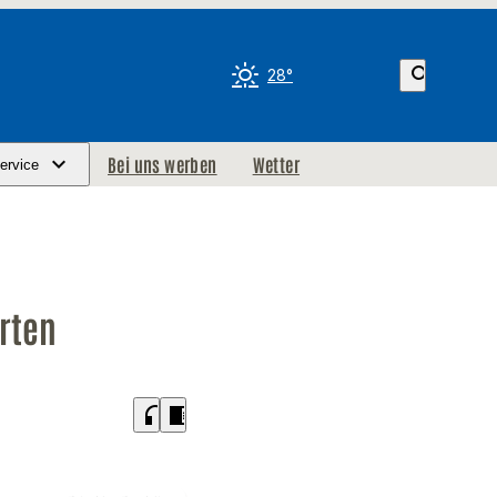
search
28°
Bei uns werben
Wetter
ervice
rten
headphones
chrome_reader_mode