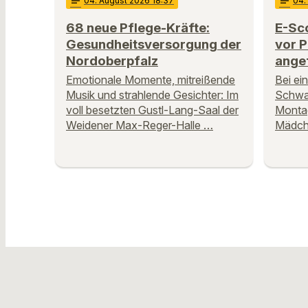
notes
04
. August 2026 18:37
notes
04
.
68 neue Pflege-Kräfte:
E-Sco
Gesundheitsversorgung der
vor P
Nordoberpfalz
ange
Emotionale Momente, mitreißende
Bei ei
Musik und strahlende Gesichter: Im
Schwar
voll besetzten Gustl-Lang-Saal der
Montag
Weidener Max-Reger-Halle …
Mädche