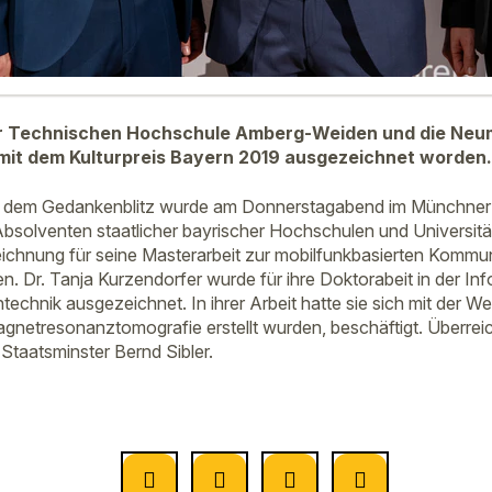
er Technischen Hochschule Amberg-Weiden und die Neum
 mit dem Kulturpreis Bayern 2019 ausgezeichnet worden.
it dem Gedankenblitz wurde am Donnerstagabend im Münchne
solventen staatlicher bayrischer Hochschulen und Universitäte
eichnung für seine Masterarbeit zur mobilfunkbasierten Kommun
n. Dr. Tanja Kurzendorfer wurde für ihre Doktorabeit in der In
chnik ausgezeichnet. In ihrer Arbeit hatte sie sich mit der We
Magnetresonanztomografie erstellt wurden, beschäftigt. Überrei
Staatsminster Bernd Sibler.