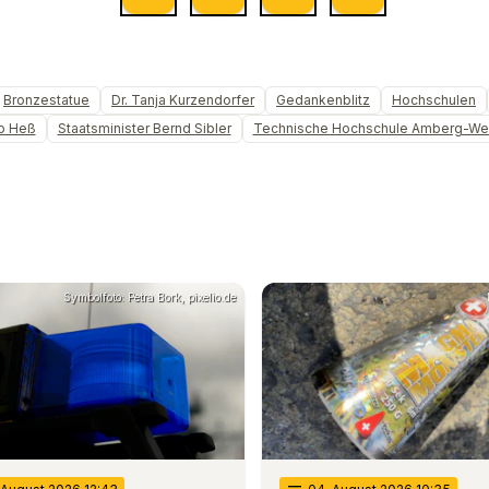
Bronzestatue
Dr. Tanja Kurzendorfer
Gedankenblitz
Hochschulen
pp Heß
Staatsminister Bernd Sibler
Technische Hochschule Amberg-We
Symbolfoto: Petra Bork, pixelio.de