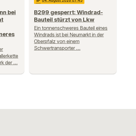
notes
04
. August 2026 07:45
nn bei
B299 gesperrt: Windrad-
nt
Bauteil stürzt von Lkw
Ein tonnenschweres Bauteil eines
meres
Windrads ist bei Neumarkt in der
Oberpfalz von einem
Schwertransporter …
er
llerkette
rk der …