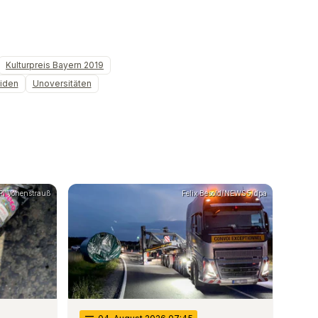
Kulturpreis Bayern 2019
iden
Unoversitäten
PI Vohenstrauß
Felix Besold/NEWS5/dpa