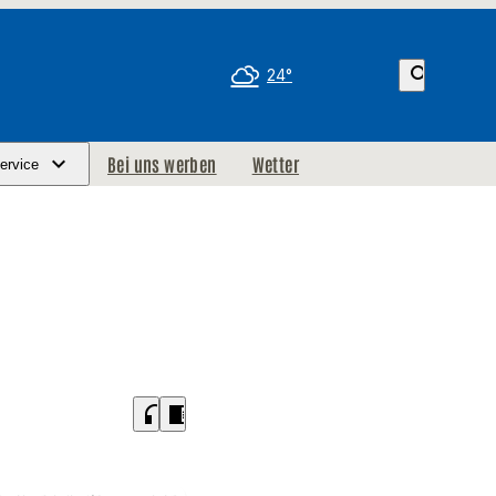
search
24°
Bei uns werben
Wetter
ervice
headphones
chrome_reader_mode