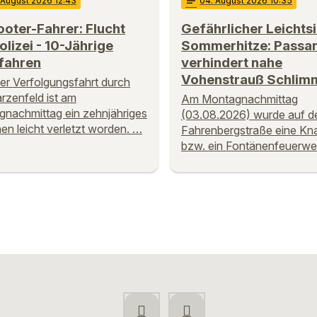
 August 2026 12:43
notes
04
. August 2026 10:35
oter-Fahrer: Flucht
Gefährlicher Leichtsi
olizei - 10-Jährige
Sommerhitze: Passa
fahren
verhindert nahe
Vohenstrauß Schlim
ner Verfolgungsfahrt durch
zenfeld ist am
Am Montagnachmittag
nachmittag ein zehnjähriges
(03.08.2026) wurde auf d
n leicht verletzt worden. …
Fahrenbergstraße eine Kna
bzw. ein Fontänenfeuerwe