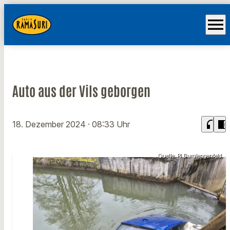
menu
Auto aus der Vils geborgen
headphones
chrome_reader_mode
18. Dezember 2024
· 08:33 Uhr
Quelle: PI Burglengenfeld