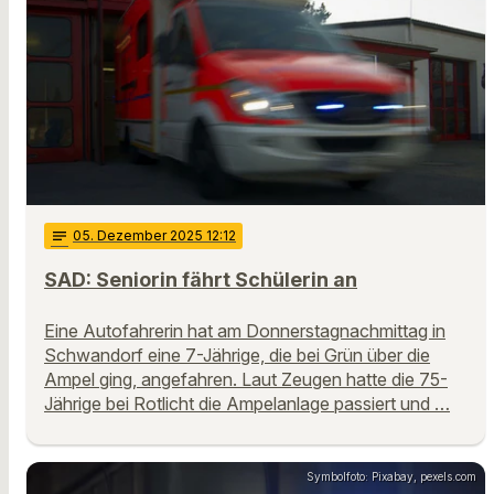
notes
05
. Dezember 2025 12:12
SAD: Seniorin fährt Schülerin an
Eine Autofahrerin hat am Donnerstagnachmittag in
Schwandorf eine 7-Jährige, die bei Grün über die
Ampel ging, angefahren. Laut Zeugen hatte die 75-
Jährige bei Rotlicht die Ampelanlage passiert und …
Symbolfoto: Pixabay, pexels.com