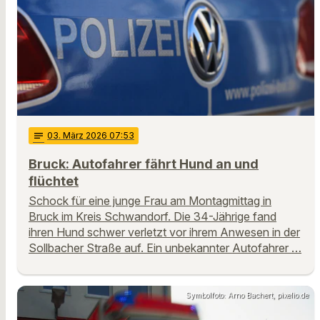
notes
03
. März 2026 07:53
Bruck: Autofahrer fährt Hund an und
flüchtet
Schock für eine junge Frau am Montagmittag in
Bruck im Kreis Schwandorf. Die 34-Jährige fand
ihren Hund schwer verletzt vor ihrem Anwesen in der
Sollbacher Straße auf. Ein unbekannter Autofahrer …
Symbolfoto: Arno Bachert, pixelio.de