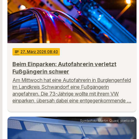
notes
27
. März 2026 08:40
Beim Einparken: Autofahrerin verletzt
Fußgängerin schwer
Am Mittwoch hat eine Autofahrerin in Burglengenfeld
im Landkreis Schwandorf eine Fußgängerin
angefahren. Die 73-Jährige wollte mit ihrem VW
einparken, übersah dabei eine entgegenkommende …
Symbolfoto: Martin Quast, pixelio.de