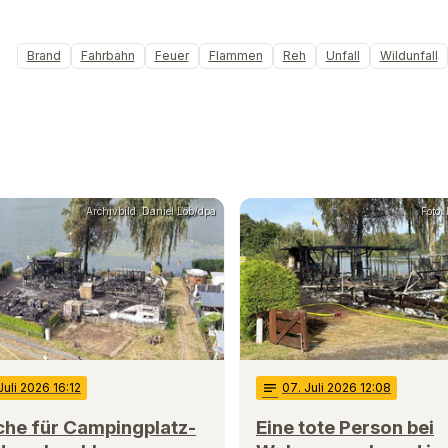
Brand
Fahrbahn
Feuer
Flammen
Reh
Unfall
Wildunfall
Archivbild: Daniel Löb/dpa
Foto:
 Juli 2026 16:12
notes
07
. Juli 2026 12:08
che für Campingplatz-
Eine tote Person bei