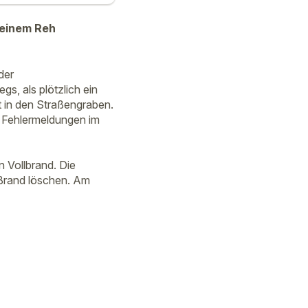
 einem Reh
der
s, als plötzlich ein
t in den Straßengraben.
e Fehlermeldungen im
n Vollbrand. Die
Brand löschen. Am