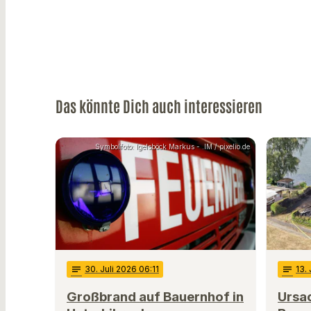
Das könnte Dich auch interessieren
Symbolfoto: Igelsböck Markus - .IM / pixelio.de
notes
30
. Juli 2026 06:11
notes
13
.
Großbrand auf Bauernhof in
Ursa