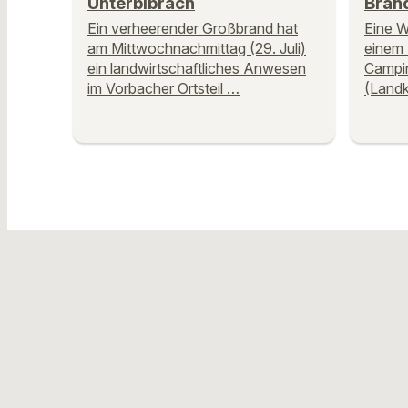
Unterbibrach
Bran
Ein verheerender Großbrand hat
Eine W
am Mittwochnachmittag (29. Juli)
einem 
ein landwirtschaftliches Anwesen
Campin
im Vorbacher Ortsteil …
(Landk