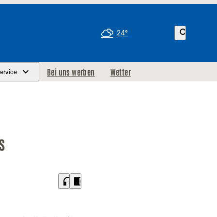
search
24°
Bei uns werben
Wetter
ervice
s
headphones
chrome_reader_mode