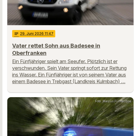
notes
29
. Juni 2026 11:47
Vater rettet Sohn aus Badesee in
Oberfranken
Ein Fünfjähriger spielt am Seeufer. Plötzlich ist er
verschwunden. Sein Vater springt sofort zur Rettung
ins Wasser. Ein Fünfjähriger ist von seinem Vater aus
einem Badesee in Trebgast (Landkreis Kulmbach) …
Foto: Marcus Führer/dpa