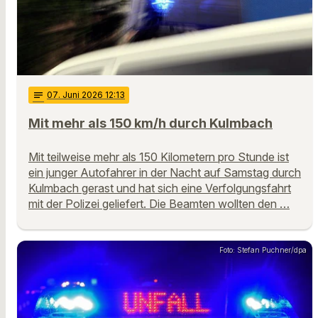
notes
07
. Juni 2026 12:13
Mit mehr als 150 km/h durch Kulmbach
Mit teilweise mehr als 150 Kilometern pro Stunde ist
ein junger Autofahrer in der Nacht auf Samstag durch
Kulmbach gerast und hat sich eine Verfolgungsfahrt
mit der Polizei geliefert. Die Beamten wollten den …
Foto: Stefan Puchner/dpa