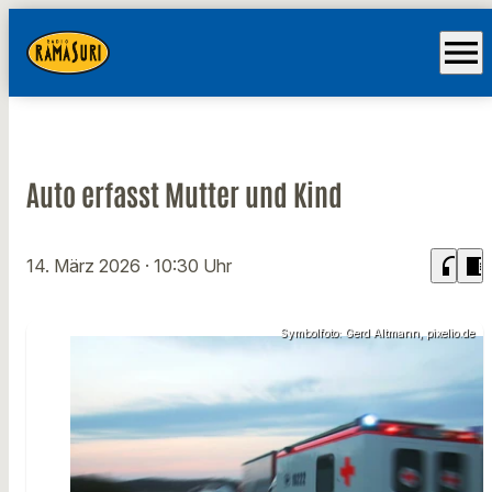
menu
Auto erfasst Mutter und Kind
headphones
chrome_reader_mode
14. März 2026
· 10:30 Uhr
Symbolfoto: Gerd Altmann, pixelio.de