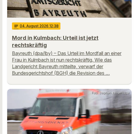
notes
04
. August 2026 12:38
Mord in Kulmbach: Urteil ist jetzt
rechtskräftig
Bayreuth (dpa/lby) – Das Urteil im Mordfall an einer
Frau in Kulmbach ist nun rechtskräftig. Wie das
Landgericht Bayreuth mitteilte, verwarf der
Bundesgerichtshof (BGH) die Revision des …
Foto: Stephan Jansen/dpa