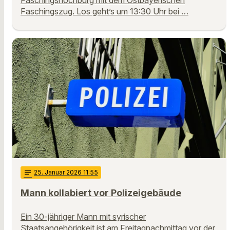
Faschingszug. Los geht’s um 13:30 Uhr bei …
notes
25
. Januar 2026 11:55
Mann kollabiert vor Polizeigebäude
Ein 30-jähriger Mann mit syrischer
Staatsangehörigkeit ist am Freitagnachmittag vor der