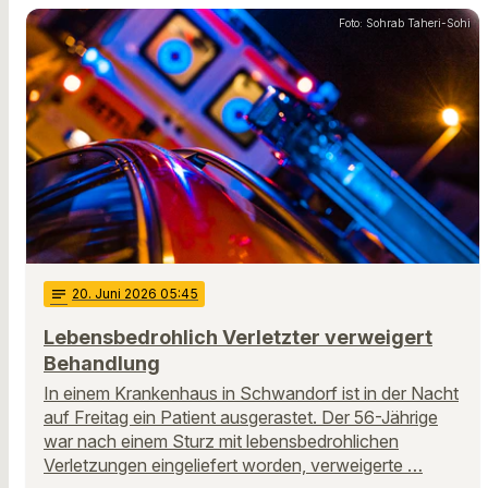
Foto: Sohrab Taheri-Sohi
notes
20
. Juni 2026 05:45
Lebensbedrohlich Verletzter verweigert
Behandlung
In einem Krankenhaus in Schwandorf ist in der Nacht
auf Freitag ein Patient ausgerastet. Der 56-Jährige
war nach einem Sturz mit lebensbedrohlichen
Verletzungen eingeliefert worden, verweigerte …