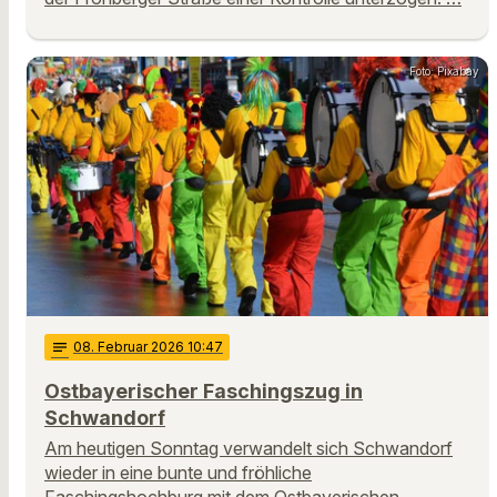
Foto: Pixabay
notes
08
. Februar 2026 10:47
Ostbayerischer Faschingszug in
Schwandorf
Am heutigen Sonntag verwandelt sich Schwandorf
wieder in eine bunte und fröhliche
Faschingshochburg mit dem Ostbayerischen