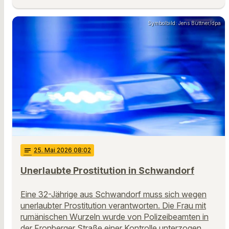
Symbolbild: Jens Büttner/dpa
notes
25
. Mai 2026 08:02
Unerlaubte Prostitution in Schwandorf
Eine 32-Jährige aus Schwandorf muss sich wegen
unerlaubter Prostitution verantworten. Die Frau mit
rumänischen Wurzeln wurde von Polizeibeamten in
der Fronberger Straße einer Kontrolle unterzogen. …