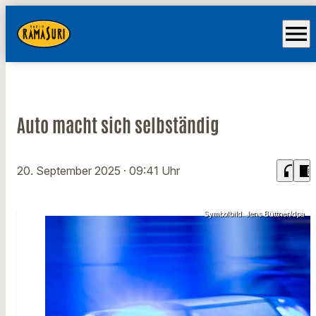
menu
Auto macht sich selbständig
headphones
chrome_reader_mode
20. September 2025
· 09:41 Uhr
Symbolbild: Jens Büttner/dpa