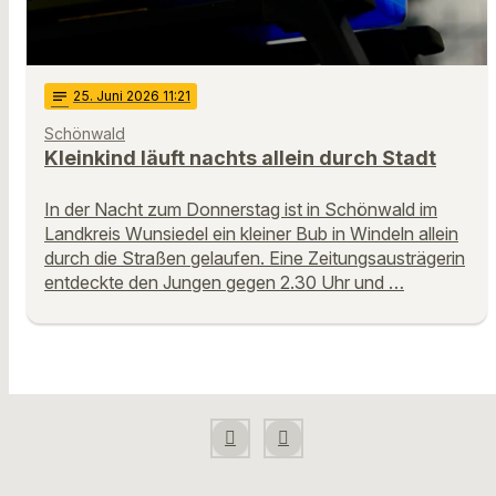
notes
25
. Juni 2026 11:21
Schönwald
Kleinkind läuft nachts allein durch Stadt
In der Nacht zum Donnerstag ist in Schönwald im
Landkreis Wunsiedel ein kleiner Bub in Windeln allein
durch die Straßen gelaufen. Eine Zeitungsausträgerin
entdeckte den Jungen gegen 2.30 Uhr und …