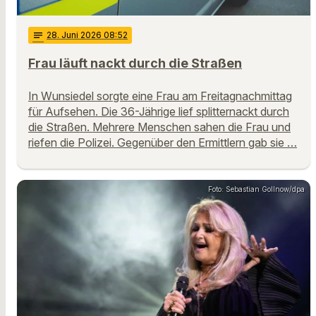
notes
28
. Juni 2026 08:52
Frau läuft nackt durch die Straßen
In Wunsiedel sorgte eine Frau am Freitagnachmittag
für Aufsehen. Die 36-Jährige lief splitternackt durch
die Straßen. Mehrere Menschen sahen die Frau und
riefen die Polizei. Gegenüber den Ermittlern gab sie …
Foto: Sebastian Gollnow/dpa