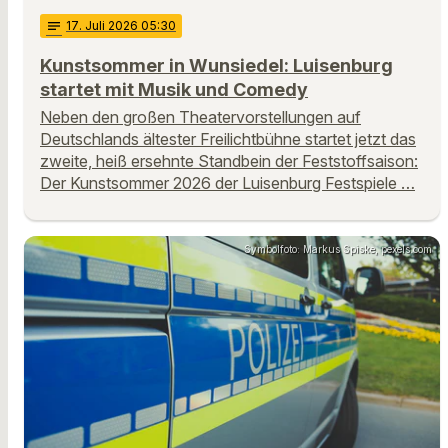
notes
17
. Juli 2026 05:30
Kunstsommer in Wunsiedel: Luisenburg
startet mit Musik und Comedy
Neben den großen Theatervorstellungen auf
Deutschlands ältester Freilichtbühne startet jetzt das
zweite, heiß ersehnte Standbein der Feststoffsaison:
Der Kunstsommer 2026 der Luisenburg Festspiele …
Symbolfoto: Markus Spiske, pexels.com