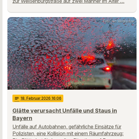
zur Weißenburgstraße auf zwei Männer im Alter …
Foto: Jan Woitas/dpa
notes
18
. Februar 2026 16:06
Glätte verursacht Unfälle und Staus in
Bayern
Unfälle auf Autobahnen, gefährliche Einsätze für
Polizisten, eine Kollision mit einem Räumfahrzeug: