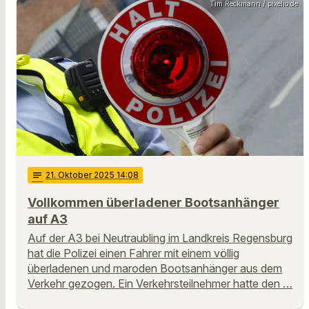
Tim Reckmann / pixelio.de
notes
21
. Oktober 2025 14:08
Vollkommen überladener Bootsanhänger
auf A3
Auf der A3 bei Neutraubling im Landkreis Regensburg
hat die Polizei einen Fahrer mit einem völlig
überladenen und maroden Bootsanhänger aus dem
Verkehr gezogen. Ein Verkehrsteilnehmer hatte den …