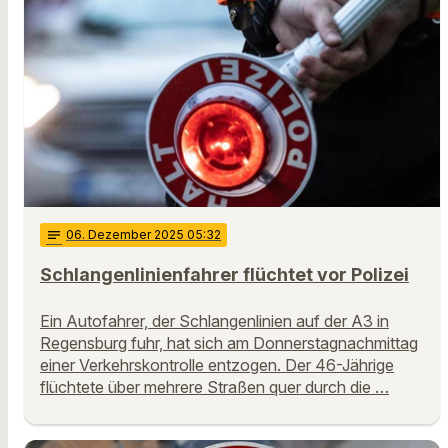
notes
06
. Dezember 2025 05:32
Schlangenlinienfahrer flüchtet vor Polizei
Ein Autofahrer, der Schlangenlinien auf der A3 in
Regensburg fuhr, hat sich am Donnerstagnachmittag
einer Verkehrskontrolle entzogen. Der 46-Jährige
flüchtete über mehrere Straßen quer durch die …