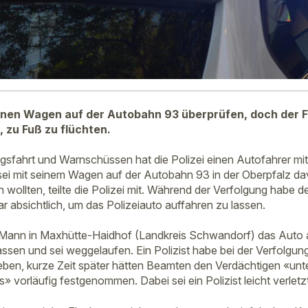
einen Wagen auf der Autobahn 93 überprüfen, doch der F
, zu Fuß zu flüchten.
gsfahrt und Warnschüssen hat die Polizei einen Autofahrer mi
ei mit seinem Wagen auf der Autobahn 93 in der Oberpfalz da
n wollten, teilte die Polizei mit. Während der Verfolgung habe 
r absichtlich, um das Polizeiauto auffahren zu lassen.
r Mann in Maxhütte-Haidhof (Landkreis Schwandorf) das Auto
assen und sei weggelaufen. Ein Polizist habe bei der Verfolgun
en, kurze Zeit später hätten Beamten den Verdächtigen «un
» vorläufig festgenommen. Dabei sei ein Polizist leicht verlet