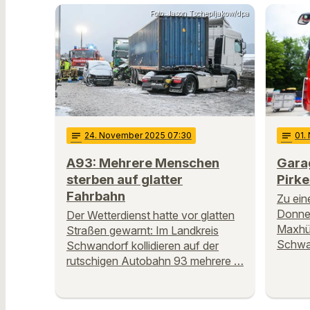
Foto: Jason Tschepljakow/dpa
notes
24
. November 2025 07:30
notes
01
.
A93: Mehrere Menschen
Gara
sterben auf glatter
Pirke
Fahrbahn
Zu ei
Donner
Der Wetterdienst hatte vor glatten
Maxhüt
Straßen gewarnt: Im Landkreis
Schwan
Schwandorf kollidieren auf der
rutschigen Autobahn 93 mehrere …