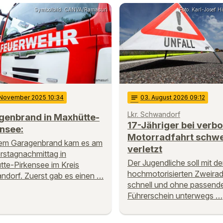
Symbolbild: CANVA/Ramasuri
Foto: Karl-Josef 
 November 2025 10:34
notes
03
. August 2026 09:12
Lkr. Schwandorf
genbrand in Maxhütte-
17-Jähriger bei verb
nsee:
Motorradfahrt schw
nem Garagenbrand kam es am
verletzt
stagnachmittag in
Der Jugendliche soll mit d
te-Pirkensee im Kreis
hochmotorisierten Zweirad
dorf. Zuerst gab es einen …
schnell und ohne passend
Führerschein unterwegs …