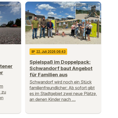
Hildenbrand/dpa
Lara Schmaus / KI generiert
notes
22
. Juli 2026 06:43
Spielspaß im Doppelpack:
otener
Schwandorf baut Angebot
er
für Familien aus
Schwandorf wird noch ein Stück
em
familienfreundlicher: Ab sofort gibt
 zu
es im Stadtgebiet zwei neue Plätze,
en
an denen Kinder nach …