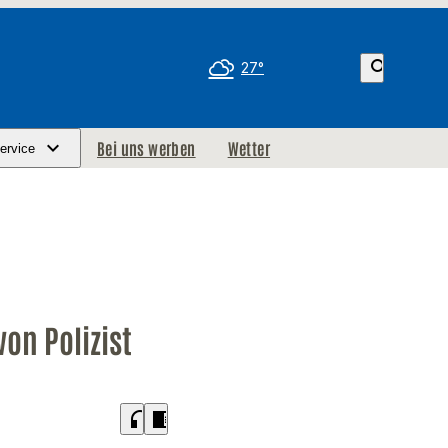
search
27°
Bei uns werben
Wetter
ervice
on Polizist
headphones
chrome_reader_mode