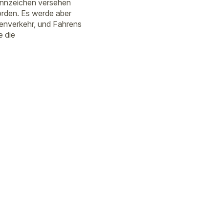
Kennzeichen versehen
orden. Es werde aber
aßenverkehr, und Fahrens
e die