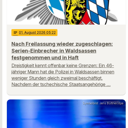
notes
01
. August 2026 05:22
Nach Freilassung wieder zugeschlagen:
Serien-Einbrecher in Waldsassen
festgenommen und in Haft
Dreistigkeit kennt offenbar keine Grenzen: Ein 46-
jähriger Mann hat die Polizei in Waldsassen binnen
weniger Stunden gleich zweimal beschäftigt.
Nachdem der tschechische Staatsangehörige …
Symbolbild: Jens Büttner/dpa