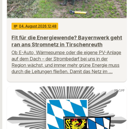
notes
04
. August 2026 12:48
Fit für die Energiewende? Bayernwerk geht
ran ans Stromnetz in Tirschenreuth
Ob E-Auto, Wärmepumpe oder die eigene PV-Anlage
auf dem Dach – der Strombedarf bei uns in der
Region wächst, und immer mehr grüne Energie muss
durch die Leitungen fließen. Damit das Netz im …
PP OPF