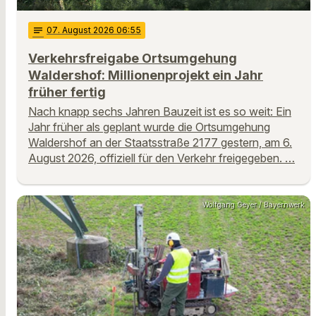
notes
07
. August 2026 06:55
Verkehrsfreigabe Ortsumgehung
Waldershof: Millionenprojekt ein Jahr
früher fertig
Nach knapp sechs Jahren Bauzeit ist es so weit: Ein
Jahr früher als geplant wurde die Ortsumgehung
Waldershof an der Staatsstraße 2177 gestern, am 6.
August 2026, offiziell für den Verkehr freigegeben. …
Wolfgang Geyer / Bayernwerk