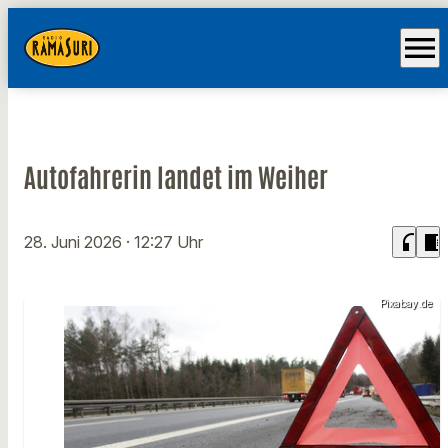
menu
Autofahrerin landet im Weiher
headphones
chrome_reader_mode
28. Juni 2026
· 12:27 Uhr
Pixabay.de