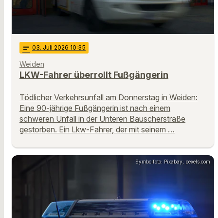
notes
03
. Juli 2026 10:35
Weiden
LKW-Fahrer überrollt Fußgängerin
Tödlicher Verkehrsunfall am Donnerstag in Weiden:
Eine 90-jährige Fußgängerin ist nach einem
schweren Unfall in der Unteren Bauscherstraße
gestorben. Ein Lkw-Fahrer, der mit seinem …
Symbolfoto: Pixabay, pexels.com