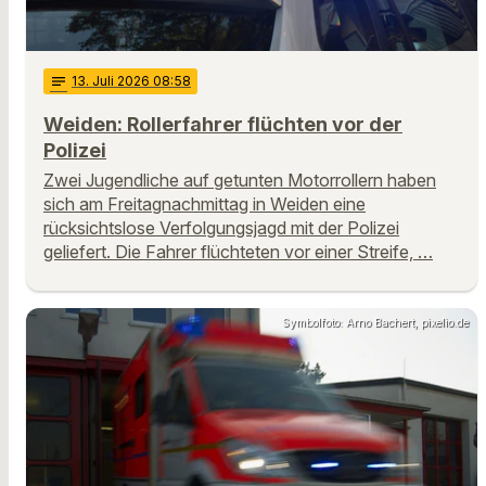
notes
13
. Juli 2026 08:58
Weiden: Rollerfahrer flüchten vor der
Polizei
Zwei Jugendliche auf getunten Motorrollern haben
sich am Freitagnachmittag in Weiden eine
rücksichtslose Verfolgungsjagd mit der Polizei
geliefert. Die Fahrer flüchteten vor einer Streife, …
Symbolfoto: Arno Bachert, pixelio.de