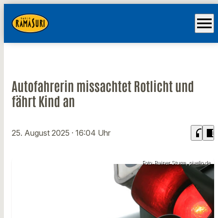
menu
Autofahrerin missachtet Rotlicht und
fährt Kind an
headphones
chrome_reader_mode
25. August 2025
· 16:04 Uhr
Foto: Rainer Sturm, pixelio.de