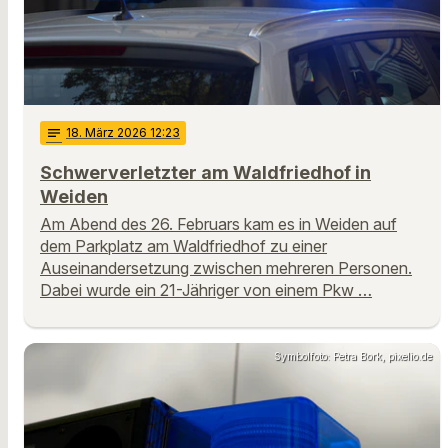
notes
18
. März 2026 12:23
Schwerverletzter am Waldfriedhof in
Weiden
Am Abend des 26. Februars kam es in Weiden auf
dem Parkplatz am Waldfriedhof zu einer
Auseinandersetzung zwischen mehreren Personen.
Dabei wurde ein 21-Jähriger von einem Pkw …
Symbolfoto: Petra Bork, pixelio.de