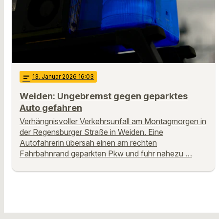
notes
13
. Januar 2026 16:03
Weiden: Ungebremst gegen geparktes
Auto gefahren
Verhängnisvoller Verkehrsunfall am Montagmorgen in
der Regensburger Straße in Weiden. Eine
Autofahrerin übersah einen am rechten
Fahrbahnrand geparkten Pkw und fuhr nahezu …