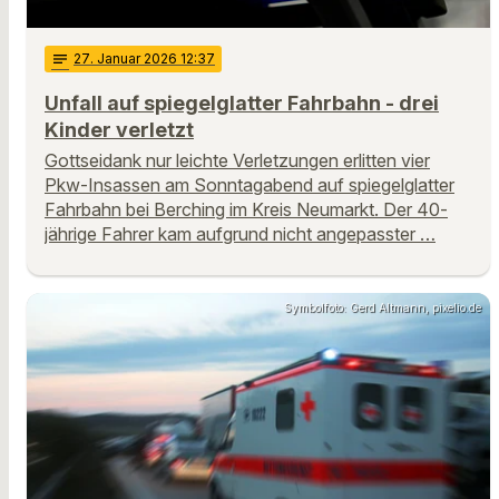
notes
27
. Januar 2026 12:37
Unfall auf spiegelglatter Fahrbahn - drei
Kinder verletzt
Gottseidank nur leichte Verletzungen erlitten vier
Pkw-Insassen am Sonntagabend auf spiegelglatter
Fahrbahn bei Berching im Kreis Neumarkt. Der 40-
jährige Fahrer kam aufgrund nicht angepasster …
Symbolfoto: Gerd Altmann, pixelio.de