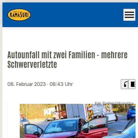
menu
Autounfall mit zwei Familien - mehrere
Schwerverletzte
headphones
chrome_reader_mode
08. Februar 2023
· 08:43 Uhr
Foto: Eberlein/Vifogra/dpa