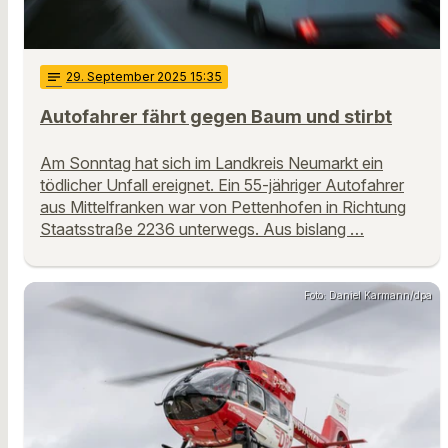
notes
29
. September 2025 15:35
Autofahrer fährt gegen Baum und stirbt
Am Sonntag hat sich im Landkreis Neumarkt ein
tödlicher Unfall ereignet. Ein 55-jähriger Autofahrer
aus Mittelfranken war von Pettenhofen in Richtung
Staatsstraße 2236 unterwegs. Aus bislang …
Foto: Daniel Karmann/dpa