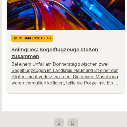
notes
19
. Juni 2026 07:46
Beilngries: Segelflugzeuge stoßen
zusammen
Bei einem Unfall am Donnerstag zwischen zwei
Segelflugzeugen im Landkreis Neumarkt ist einer der
Piloten leicht verletzt worden. Die beiden Maschinen
waren vermutlich kollidiert, teilte die Polizei mit. Ein …