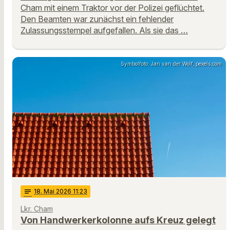
Cham mit einem Traktor vor der Polizei geflüchtet.
Den Beamten war zunächst ein fehlender
Zulassungsstempel aufgefallen. Als sie das …
Symbolfoto: Jan van der Wolf, pexels.com
notes
18
. Mai 2026 11:23
Lkr. Cham
Von Handwerkerkolonne aufs Kreuz gelegt