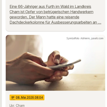
Eine 66-Jähriger aus Furth im Wald im Landkreis
Cham ist Opfer von betrügerischen Handwerkern
geworden. Der Mann hatte eine reisende
Dachdeckerkolonne für Ausbesserungsarbeiten an …
Symbolfoto: Adrienn, pexels.com
notes
08
. Mai 2026 08:04
Lkr. Cham