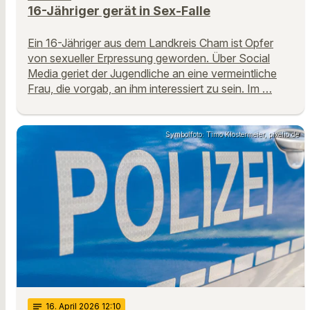
16-Jähriger gerät in Sex-Falle
Ein 16-Jähriger aus dem Landkreis Cham ist Opfer
von sexueller Erpressung geworden. Über Social
Media geriet der Jugendliche an eine vermeintliche
Frau, die vorgab, an ihm interessiert zu sein. Im …
Symbolfoto: Timo Klostermeier, pixelio.de
notes
16
. April 2026 12:10