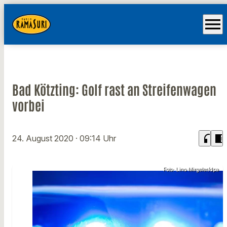
menu
Bad Kötzting: Golf rast an Streifenwagen
vorbei
headphones
chrome_reader_mode
24. August 2020
· 09:14 Uhr
Foto: Lino Mirgeler/dpa