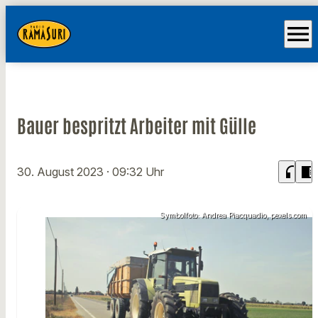
menu
Bauer bespritzt Arbeiter mit Gülle
headphones
chrome_reader_mode
30. August 2023
· 09:32 Uhr
Symbolfoto: Andrea Piacquadio, pexels.com