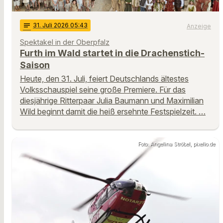
notes
31
. Juli 2026 05:43
Anzeige
Spektakel in der Oberpfalz
Furth im Wald startet in die Drachenstich-
Saison
Heute, den 31. Juli, feiert Deutschlands ältestes
Volksschauspiel seine große Premiere. Für das
diesjährige Ritterpaar Julia Baumann und Maximilian
Wild beginnt damit die heiß ersehnte Festspielzeit. …
Foto: Angelina Ströbel, pixelio.de