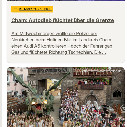
notes
19
. März 2026 08:18
Cham: Autodieb flüchtet über die Grenze
Am Mittwochmorgen wollte die Polizei bei
Neukirchen beim Heiligen Blut im Landkreis Cham
einen Audi A6 kontrollieren – doch der Fahrer gab
Gas und flüchtete Richtung Tschechien. Die …
https://www.drachenstich.de/