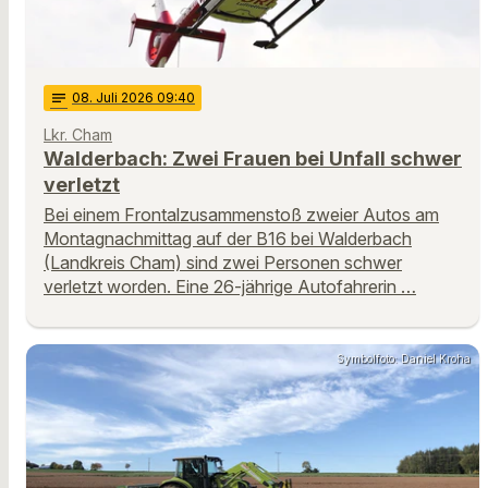
notes
08
. Juli 2026 09:40
Lkr. Cham
Walderbach: Zwei Frauen bei Unfall schwer
verletzt
Bei einem Frontalzusammenstoß zweier Autos am
Montagnachmittag auf der B16 bei Walderbach
(Landkreis Cham) sind zwei Personen schwer
verletzt worden. Eine 26-jährige Autofahrerin …
Symbolfoto: Daniel Kroha