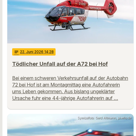
notes
22
. Juni 2026 14:28
Tödlicher Unfall auf der A72 bei Hof
Bei einem schweren Verkehrsunfall auf der Autobahn
72 bei Hof ist am Montagmittag eine Autofahrerin
ums Leben gekommen. Aus bislang ungeklärter
Ursache fuhr eine 44-jährige Autofahrerin auf …
Symbolfoto: Gerd Altmann, pixelio.de