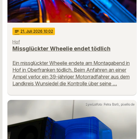
notes
21
. Juli 2026 10:02
Hof
Missglückter Wheelie endet tödlich
Ein missglückter Wheelie endete am Montagabend in
Hof in Oberfranken tödlich. Beim Anfahren an einer
Ampel verlor ein 39-jähriger Motorradfahrer aus dem
Landkreis Wunsiedel die Kontrolle über seine …
Symbolfoto: Petra Bork, pixelio.de