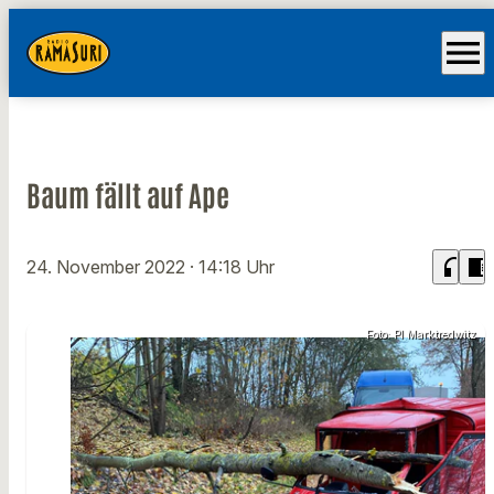
menu
Baum fällt auf Ape
headphones
chrome_reader_mode
24. November 2022
· 14:18 Uhr
Foto: PI Marktredwitz