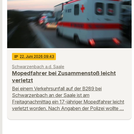
notes
22
. Juni 2026 09:43
Schwarzenbach a.d. Saale
Mopedfahrer bei Zusammenstoß leicht
verletzt
Bei einem Verkehrsunfall auf der B289 bei
Schwarzenbach an der Saale ist am
Freitagnachmittag ein 17-jähriger Mopedfahrer leicht
verletzt worden. Nach Angaben der Polizei wollte …