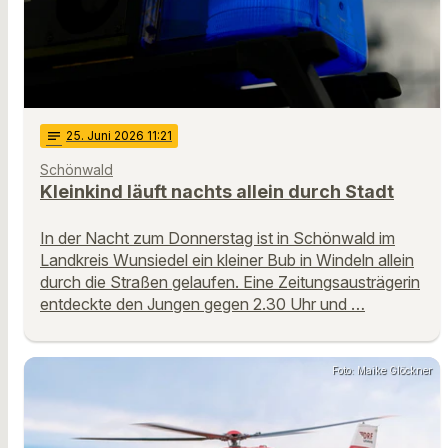
notes
25
. Juni 2026 11:21
Schönwald
Kleinkind läuft nachts allein durch Stadt
In der Nacht zum Donnerstag ist in Schönwald im
Landkreis Wunsiedel ein kleiner Bub in Windeln allein
durch die Straßen gelaufen. Eine Zeitungsausträgerin
entdeckte den Jungen gegen 2.30 Uhr und …
Foto: Maike Glöckner