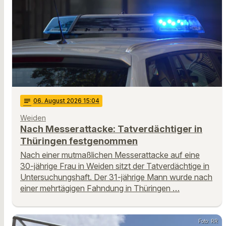
notes
06
. August 2026 15:04
Weiden
Nach Messerattacke: Tatverdächtiger in
Thüringen festgenommen
Nach einer mutmaßlichen Messerattacke auf eine
30-jährige Frau in Weiden sitzt der Tatverdächtige in
Untersuchungshaft. Der 31-jährige Mann wurde nach
einer mehrtägigen Fahndung in Thüringen …
Foto: RR