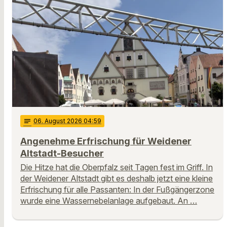
notes
06
. August 2026 04:59
Angenehme Erfrischung für Weidener
Altstadt-Besucher
Die Hitze hat die Oberpfalz seit Tagen fest im Griff. In
der Weidener Altstadt gibt es deshalb jetzt eine kleine
Erfrischung für alle Passanten: In der Fußgängerzone
wurde eine Wassernebelanlage aufgebaut. An …