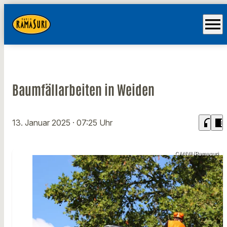
menu
Baumfällarbeiten in Weiden
headphones
chrome_reader_mode
13. Januar 2025
· 07:25 Uhr
CANVA/Ramasuri