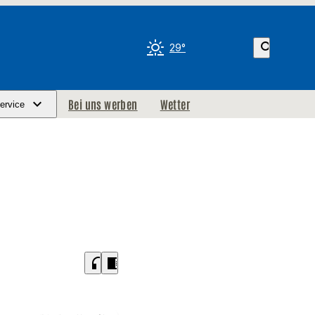
search
29°
Bei uns werben
Wetter
ervice
headphones
chrome_reader_mode