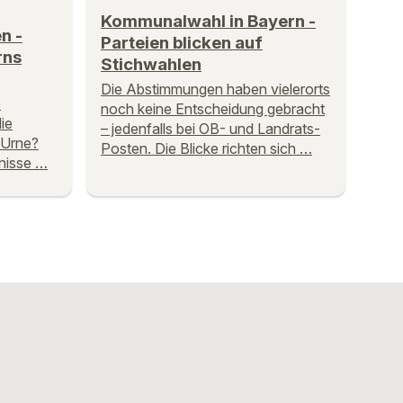
Kommunalwahl in Bayern -
n -
Parteien blicken auf
rns
Stichwahlen
Die Abstimmungen haben vielerorts
e
noch keine Entscheidung gebracht
ie
– jedenfalls bei OB- und Landrats-
 Urne?
Posten. Die Blicke richten sich …
nisse …