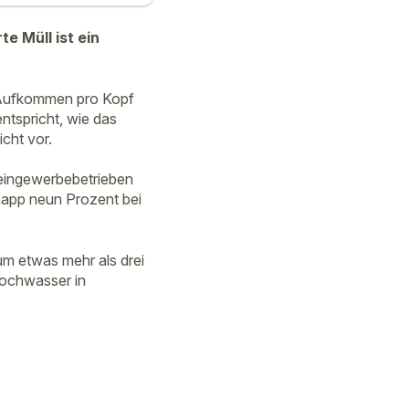
e Müll ist ein
s Aufkommen pro Kopf
tspricht, wie das
icht vor.
leingewerbebetrieben
napp neun Prozent bei
m etwas mehr als drei
Hochwasser in