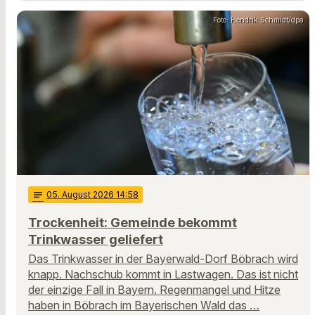
Foto: Hendrik Schmidt/dpa
notes
05
. August 2026 14:58
Trockenheit: Gemeinde bekommt
Trinkwasser geliefert
Das Trinkwasser in der Bayerwald-Dorf Böbrach wird
knapp. Nachschub kommt in Lastwagen. Das ist nicht
der einzige Fall in Bayern. Regenmangel und Hitze
haben in Böbrach im Bayerischen Wald das …